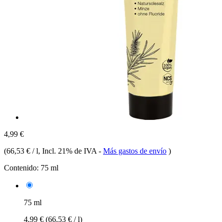
4,99 €
(
66,53 € / l
, Incl. 21% de IVA
-
Más gastos de envío
)
Contenido:
75 ml
75 ml
4,99 €
(66,53 € / l)