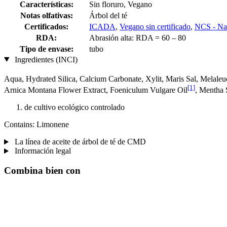
Características:
Sin floruro, Vegano
Notas olfativas:
Árbol del té
Certificados:
ICADA
,
Vegano sin certificado
,
NCS - Nat
RDA:
Abrasión alta: RDA = 60 – 80
Tipo de envase:
tubo
Ingredientes (INCI)
Aqua, Hydrated Silica, Calcium Carbonate, Xylit, Maris Sal, Melaleuc
[1]
Arnica Montana Flower Extract, Foeniculum Vulgare Oil
, Mentha 
de cultivo ecológico controlado
Contains: Limonene
La línea de aceite de árbol de té de CMD
Información legal
Combina bien con