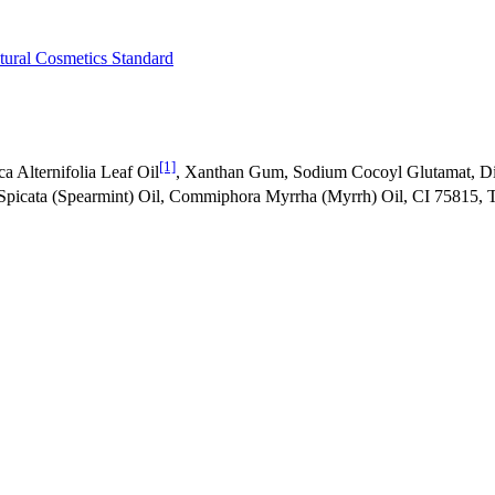
ural Cosmetics Standard
[1]
a Alternifolia Leaf Oil
, Xanthan Gum, Sodium Cocoyl Glutamat, Di
Spicata (Spearmint) Oil, Commiphora Myrrha (Myrrh) Oil, CI 75815, T