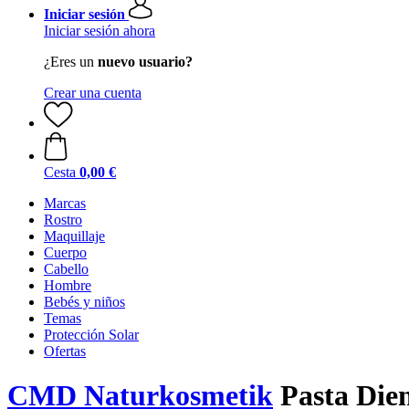
Iniciar sesión
Iniciar sesión ahora
¿Eres un
nuevo usuario?
Crear una cuenta
Cesta
0,00 €
Marcas
Rostro
Maquillaje
Cuerpo
Cabello
Hombre
Bebés y niños
Temas
Protección Solar
Ofertas
CMD Naturkosmetik
Pasta Dien