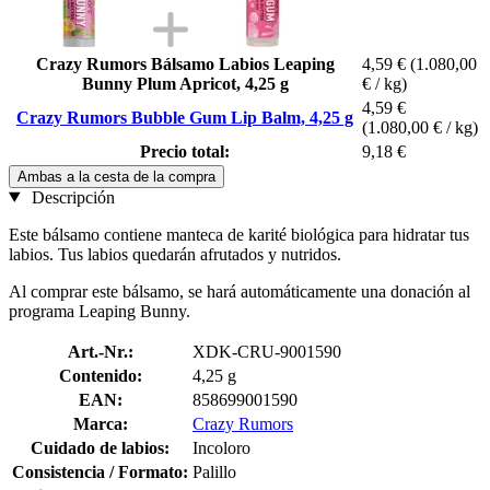
Crazy Rumors Bálsamo Labios Leaping
4,59 €
(1.080,00
Bunny Plum Apricot, 4,25 g
€ / kg)
4,59 €
Crazy Rumors Bubble Gum Lip Balm, 4,25 g
(1.080,00 € / kg)
Precio total:
9,18 €
Ambas a la cesta de la compra
Descripción
Este bálsamo contiene manteca de karité biológica para hidratar tus
labios. Tus labios quedarán afrutados y nutridos.
Al comprar este bálsamo, se hará automáticamente una donación al
programa Leaping Bunny.
Art.-Nr.:
XDK-CRU-9001590
Contenido:
4,25 g
EAN:
858699001590
Marca:
Crazy Rumors
Cuidado de labios:
Incoloro
Consistencia / Formato:
Palillo