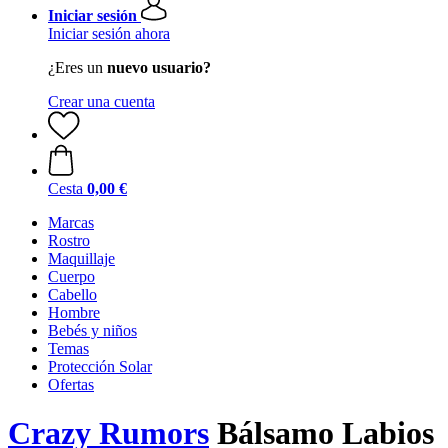
Iniciar sesión
Iniciar sesión ahora
¿Eres un
nuevo usuario?
Crear una cuenta
Cesta
0,00 €
Marcas
Rostro
Maquillaje
Cuerpo
Cabello
Hombre
Bebés y niños
Temas
Protección Solar
Ofertas
Crazy Rumors
Bálsamo Labios