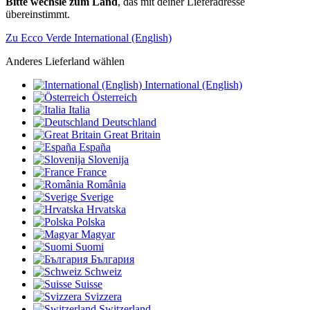
Bitte wechsle zum Land
, das mit deiner Lieferadresse
übereinstimmt.
Zu Ecco Verde International (English)
Anderes Lieferland wählen
International (English)
Österreich
Italia
Deutschland
Great Britain
España
Slovenija
France
România
Sverige
Hrvatska
Polska
Magyar
Suomi
България
Schweiz
Suisse
Svizzera
Switzerland