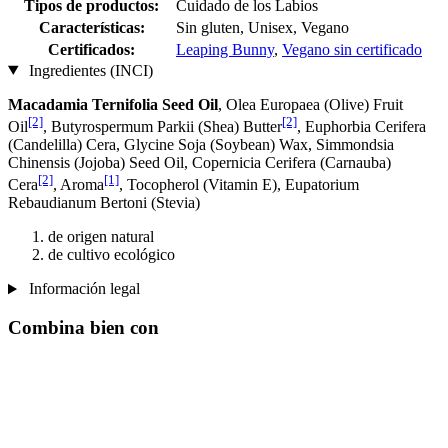
Tipos de productos:
Cuidado de los Labios
Características:
Sin gluten, Unisex, Vegano
Certificados:
Leaping Bunny
,
Vegano sin certificado
Ingredientes (INCI)
Macadamia Ternifolia Seed Oil
, Olea Europaea (Olive) Fruit
[2]
[2]
Oil
, Butyrospermum Parkii (Shea) Butter
, Euphorbia Cerifera
(Candelilla) Cera, Glycine Soja (Soybean) Wax, Simmondsia
Chinensis (Jojoba) Seed Oil, Copernicia Cerifera (Carnauba)
[2]
[1]
Cera
, Aroma
, Tocopherol (Vitamin E), Eupatorium
Rebaudianum Bertoni (Stevia)
de origen natural
de cultivo ecológico
Información legal
Combina bien con