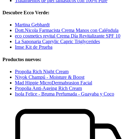
Tratamientos de piel fantásticos con 100% Pure
Descubre Ecco Verde:
Martina Gebhardt
Dott.Nicola Farmacista Crema Manos con Caléndula
eco cosmetics revital Crema Día Revitalizante SPF 10
La Saponaria Caprylic Capric Triglycerides
Imse Kit de Prueba
Productos nuevos:
Propolia Rich Night Cream
Niyok Champú - Moisture & Boost
Mad Hippie MicroDermabrasion Facial
Propolia Anti-Ageing Rich Cream
Isola Felice - Bruma Perfumada - Guayaba y Coco