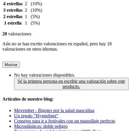
4 estrellas
2
(10%)
3 estrellas
2
(10%)
2 estrellas
1
(5%)
1 estrella
1
(5%)
20
valoraciones
Aún no se han escrito valoraciones en español, pero hay 18
valoraciones en otros idiomas.
Mostrar
No hay valoraciones disponibles.
Sé la primera persona en escribir una valoración sobre este
producto.
Artículos de nuestro blog:
Movember - Bigotes por la salud masculina
Un regalo "Hyggeliger"
Consejos para ir a festivales con un maquillaje perfecto
Microplásticos: doble peligro