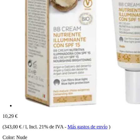
10,29 €
(
343,00 € / l
, Incl. 21% de IVA
-
Más gastos de envío
)
Color:
Nude