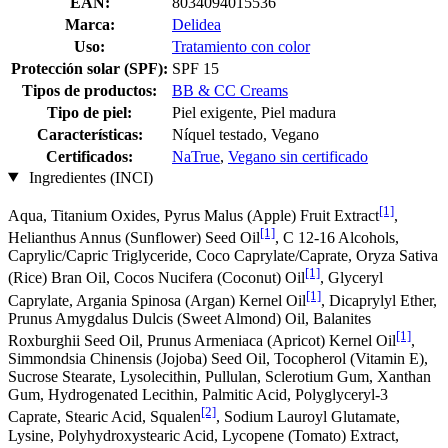
EAN:
8034094015536
Marca:
Delidea
Uso:
Tratamiento con color
Protección solar (SPF):
SPF 15
Tipos de productos:
BB & CC Creams
Tipo de piel:
Piel exigente, Piel madura
Características:
Níquel testado, Vegano
Certificados:
NaTrue
,
Vegano sin certificado
Ingredientes (INCI)
[1]
Aqua, Titanium Oxides, Pyrus Malus (Apple) Fruit Extract
,
[1]
Helianthus Annus (Sunflower) Seed Oil
, C 12-16 Alcohols,
Caprylic/Capric Triglyceride, Coco Caprylate/Caprate, Oryza Sativa
[1]
(Rice) Bran Oil, Cocos Nucifera (Coconut) Oil
, Glyceryl
[1]
Caprylate, Argania Spinosa (Argan) Kernel Oil
, Dicaprylyl Ether,
Prunus Amygdalus Dulcis (Sweet Almond) Oil, Balanites
[1]
Roxburghii Seed Oil, Prunus Armeniaca (Apricot) Kernel Oil
,
Simmondsia Chinensis (Jojoba) Seed Oil, Tocopherol (Vitamin E),
Sucrose Stearate, Lysolecithin, Pullulan, Sclerotium Gum, Xanthan
Gum, Hydrogenated Lecithin, Palmitic Acid, Polyglyceryl-3
[2]
Caprate, Stearic Acid, Squalen
, Sodium Lauroyl Glutamate,
Lysine, Polyhydroxystearic Acid, Lycopene (Tomato) Extract,