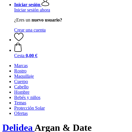
Iniciar sesión
Iniciar sesión ahora
¿Eres un
nuevo usuario?
Crear una cuenta
Cesta
0,00 €
Marcas
Rostro
Maquillaje
Cuerpo
Cabello
Hombre
Bebés y niños
Temas
Protección Solar
Ofertas
Delidea
Argan & Date