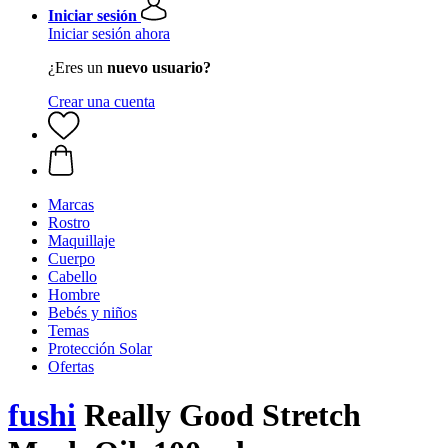
Iniciar sesión
Iniciar sesión ahora
¿Eres un
nuevo usuario?
Crear una cuenta
Marcas
Rostro
Maquillaje
Cuerpo
Cabello
Hombre
Bebés y niños
Temas
Protección Solar
Ofertas
fushi
Really Good Stretch