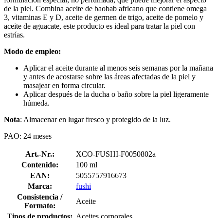
de la piel. Combina aceite de baobab africano que contiene omega
3, vitaminas E y D, aceite de germen de trigo, aceite de pomelo y
aceite de aguacate, este producto es ideal para tratar la piel con
estrías.
Modo de empleo:
Aplicar el aceite durante al menos seis semanas por la mañana
y antes de acostarse sobre las áreas afectadas de la piel y
masajear en forma circular.
Aplicar después de la ducha o baño sobre la piel ligeramente
húmeda.
Nota
: Almacenar en lugar fresco y protegido de la luz.
PAO: 24 meses
Art.-Nr.:
XCO-FUSHI-F0050802a
Contenido:
100 ml
EAN:
5055757916673
Marca:
fushi
Consistencia /
Aceite
Formato:
Tipos de productos:
Aceites corporales