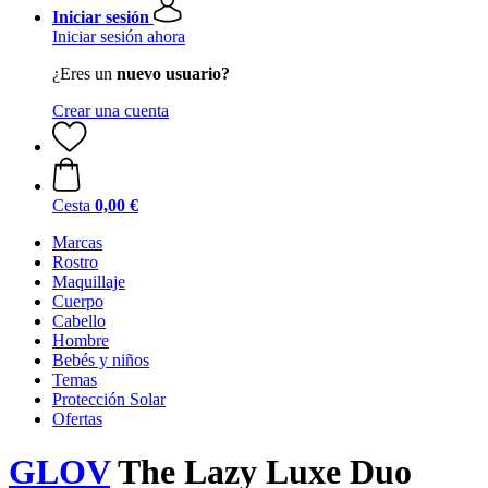
Iniciar sesión
Iniciar sesión ahora
¿Eres un
nuevo usuario?
Crear una cuenta
Cesta
0,00 €
Marcas
Rostro
Maquillaje
Cuerpo
Cabello
Hombre
Bebés y niños
Temas
Protección Solar
Ofertas
GLOV
The Lazy Luxe Duo