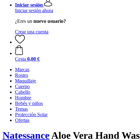
Iniciar sesión
Iniciar sesión ahora
¿Eres un
nuevo usuario?
Crear una cuenta
Cesta
0,00 €
Marcas
Rostro
Maquillaje
Cuerpo
Cabello
Hombre
Bebés y niños
Temas
Protección Solar
Ofertas
Natessance
Aloe Vera Hand Was