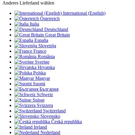
Anderes Lieferland wählen
International (English)
Österreich
Italia
Deutschland
Great Britain
España
Slovenija
France
România
Sverige
Hrvatska
Polska
Magyar
Suomi
България
Schweiz
Suisse
Svizzera
Switzerland
Slovensko
Česká republika
Ireland
Nederland