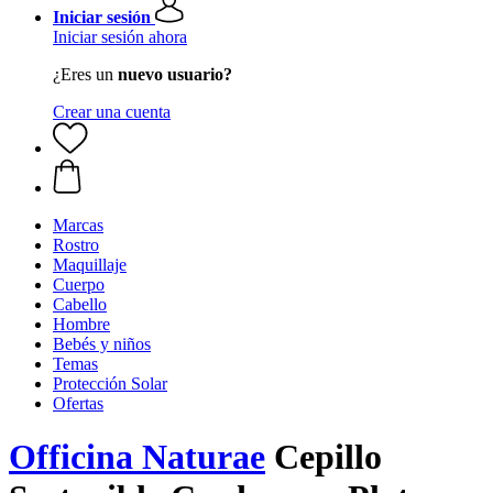
Iniciar sesión
Iniciar sesión ahora
¿Eres un
nuevo usuario?
Crear una cuenta
Marcas
Rostro
Maquillaje
Cuerpo
Cabello
Hombre
Bebés y niños
Temas
Protección Solar
Ofertas
Officina Naturae
Cepillo