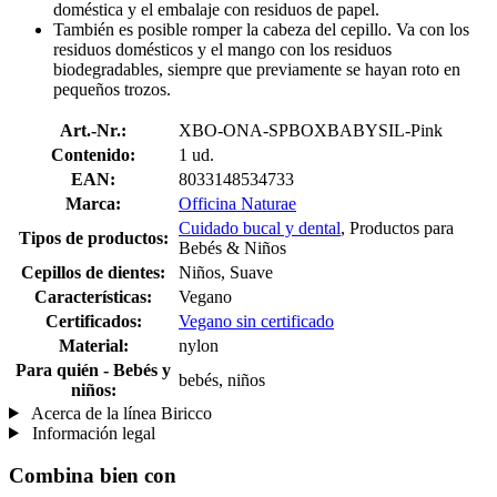
doméstica y el embalaje con residuos de papel.
También es posible romper la cabeza del cepillo. Va con los
residuos domésticos y el mango con los residuos
biodegradables, siempre que previamente se hayan roto en
pequeños trozos.
Art.-Nr.:
XBO-ONA-SPBOXBABYSIL-Pink
Contenido:
1 ud.
EAN:
8033148534733
Marca:
Officina Naturae
Cuidado bucal y dental
, Productos para
Tipos de productos:
Bebés & Niños
Cepillos de dientes:
Niños, Suave
Características:
Vegano
Certificados:
Vegano sin certificado
Material:
nylon
Para quién - Bebés y
bebés, niños
niños:
Acerca de la línea Biricco
Información legal
Combina bien con