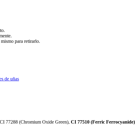
to.
amente.
l mismo para retirarlo.
es de uñas
e, CI 77288 (Chromium Oxide Green),
CI 77510 (Ferric Ferrocyanide)