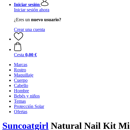
Iniciar sesión
Iniciar sesión ahora
¿Eres un
nuevo usuario?
Crear una cuenta
Cesta
0,00 €
Marcas
Rostro
Maquillaje
Cuerpo
Cabello
Hombre
Bebés y niños
Temas
Protección Solar
Ofertas
Suncoatgirl
Natural Nail Kit M