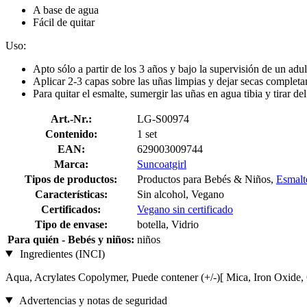
A base de agua
Fácil de quitar
Uso:
Apto sólo a partir de los 3 años y bajo la supervisión de un adul
Aplicar 2-3 capas sobre las uñas limpias y dejar secas complet
Para quitar el esmalte, sumergir las uñas en agua tibia y tirar de
Art.-Nr.:
LG-S00974
Contenido:
1 set
EAN:
629003009744
Marca:
Suncoatgirl
Tipos de productos:
Productos para Bebés & Niños,
Esmalt
Características:
Sin alcohol, Vegano
Certificados:
Vegano sin certificado
Tipo de envase:
botella, Vidrio
Para quién - Bebés y niños:
niños
Ingredientes (INCI)
Aqua, Acrylates Copolymer, Puede contener (+/-)[ Mica, Iron Oxid
Advertencias y notas de seguridad