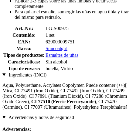
Aplicar 2-3 capas sobre las uñas limpias y dejar secas
completamente.
Para quitar el esmalte, sumergir las uñas en agua tibia y tirar
del mismo para retirarlo.
Art.-Nr.:
LG-S00975
Contenido:
1 set
EAN:
629003009751
Marca:
Suncoatgirl
Tipos de productos:
Esmaltes de uñas
Características:
Sin alcohol
Tipo de envase:
botella, Vidrio
Ingredientes (INCI)
Aqua, Polyurethane, Acrylates Copolymer, Puede contener (+/-)[
Mica, CI 77491 (Iron Oxide), CI 77492 (Iron Oxide), CI 77499
(Iron Oxide), CI 77891 (Titanium Dioxid), CI 77288 (Chromium
Oxide Green),
CI 77510 (Ferric Ferrocyanide)
, CI 75470
(Carmine), CI 77007 (Ultramarines) , Polyethylene Terephthalate]
Advertencias y notas de seguridad
Advertencias: