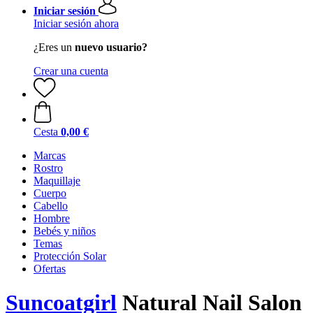
Iniciar sesión
Iniciar sesión ahora
¿Eres un
nuevo usuario?
Crear una cuenta
Cesta
0,00 €
Marcas
Rostro
Maquillaje
Cuerpo
Cabello
Hombre
Bebés y niños
Temas
Protección Solar
Ofertas
Suncoatgirl
Natural Nail Salon