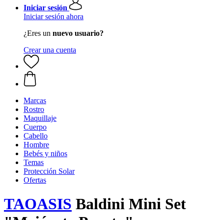
Iniciar sesión
Iniciar sesión ahora
¿Eres un
nuevo usuario?
Crear una cuenta
Marcas
Rostro
Maquillaje
Cuerpo
Cabello
Hombre
Bebés y niños
Temas
Protección Solar
Ofertas
TAOASIS
Baldini Mini Set