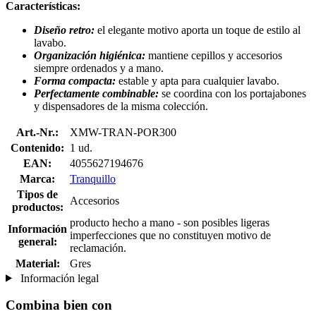
Características:
Diseño retro:
el elegante motivo aporta un toque de estilo al
lavabo.
Organización higiénica:
mantiene cepillos y accesorios
siempre ordenados y a mano.
Forma compacta:
estable y apta para cualquier lavabo.
Perfectamente combinable:
se coordina con los portajabones
y dispensadores de la misma colección.
Art.-Nr.:
XMW-TRAN-POR300
Contenido:
1 ud.
EAN:
4055627194676
Marca:
Tranquillo
Tipos de
Accesorios
productos:
producto hecho a mano - son posibles ligeras
Información
imperfecciones que no constituyen motivo de
general:
reclamación.
Material:
Gres
Información legal
Combina bien con