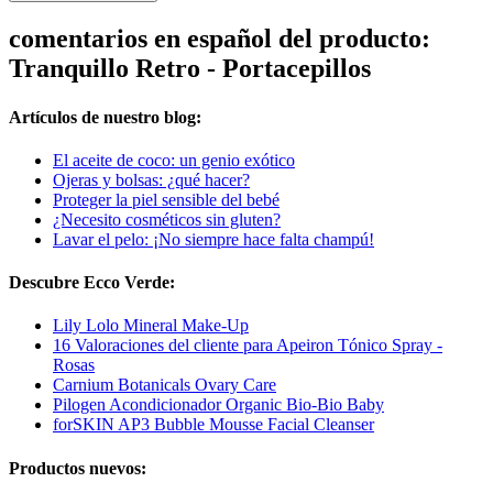
comentarios en español del producto:
Tranquillo Retro - Portacepillos
Artículos de nuestro blog:
El aceite de coco: un genio exótico
Ojeras y bolsas: ¿qué hacer?
Proteger la piel sensible del bebé
¿Necesito cosméticos sin gluten?
Lavar el pelo: ¡No siempre hace falta champú!
Descubre Ecco Verde:
Lily Lolo Mineral Make-Up
16 Valoraciones del cliente para Apeiron Tónico Spray -
Rosas
Carnium Botanicals Ovary Care
Pilogen Acondicionador Organic Bio-Bio Baby
forSKIN AP3 Bubble Mousse Facial Cleanser
Productos nuevos: