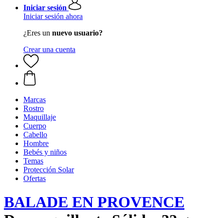
Iniciar sesión
Iniciar sesión ahora
¿Eres un
nuevo usuario?
Crear una cuenta
Marcas
Rostro
Maquillaje
Cuerpo
Cabello
Hombre
Bebés y niños
Temas
Protección Solar
Ofertas
BALADE EN PROVENCE