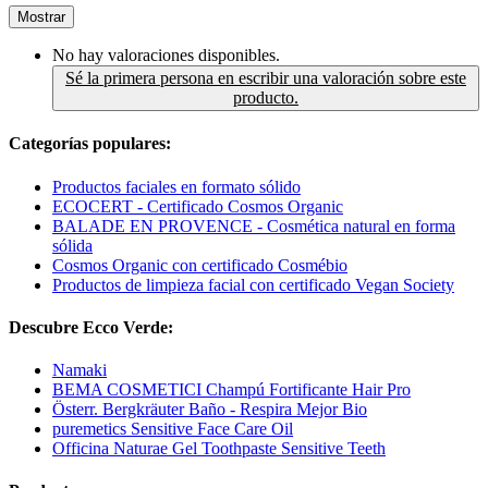
Mostrar
No hay valoraciones disponibles.
Sé la primera persona en escribir una valoración sobre este
producto.
Categorías populares:
Productos faciales en formato sólido
ECOCERT - Certificado Cosmos Organic
BALADE EN PROVENCE - Cosmética natural en forma
sólida
Cosmos Organic con certificado Cosmébio
Productos de limpieza facial con certificado Vegan Society
Descubre Ecco Verde:
Namaki
BEMA COSMETICI Champú Fortificante Hair Pro
Österr. Bergkräuter Baño - Respira Mejor Bio
puremetics Sensitive Face Care Oil
Officina Naturae Gel Toothpaste Sensitive Teeth