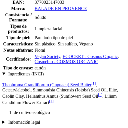
EAN:
3770023147033
Marca:
BALADE EN PROVENCE
Consistencia /
Sólido
Formato:
Tipos de
Limpieza facial
productos:
Tipo de piel:
Para todo tipo de piel
Características:
Sin plástico, Sin sulfato, Vegano
Notas olfativas:
Floral
Vegan Society
,
ECOCERT - Cosmos Organic
,
Certificados:
Cosmébio - COSMOS ORGANIC
Tipo de envase:
cartón
Ingredientes (INCI)
[1]
Theobroma Grandiflorum (Cupuacu) Seed Butter
,
Cetearylalcohol, Simmondsia Chinensis (Jojoba) Seed Oil, Illite,
[1]
Caolin Clay, Helianthus Annus (Sunflower) Seed Oil
, Lilium
[1]
Candidum Flower Extract
de cultivo ecológico
Información legal