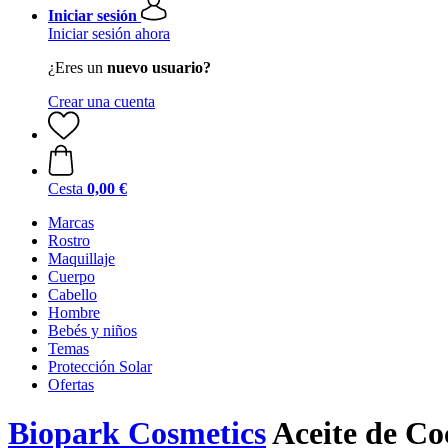
Iniciar sesión
Iniciar sesión ahora
¿Eres un
nuevo usuario?
Crear una cuenta
Cesta
0,00 €
Marcas
Rostro
Maquillaje
Cuerpo
Cabello
Hombre
Bebés y niños
Temas
Protección Solar
Ofertas
Biopark Cosmetics
Aceite de Co