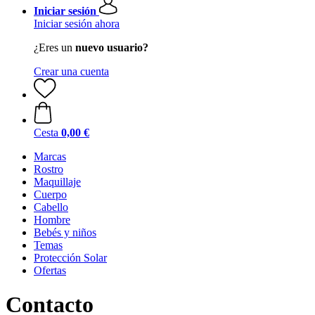
Iniciar sesión
Iniciar sesión ahora
¿Eres un
nuevo usuario?
Crear una cuenta
Cesta
0,00 €
Marcas
Rostro
Maquillaje
Cuerpo
Cabello
Hombre
Bebés y niños
Temas
Protección Solar
Ofertas
Contacto