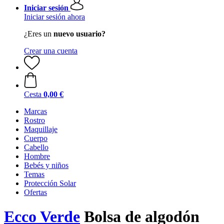
Iniciar sesión
Iniciar sesión ahora
¿Eres un
nuevo usuario?
Crear una cuenta
Cesta
0,00 €
Marcas
Rostro
Maquillaje
Cuerpo
Cabello
Hombre
Bebés y niños
Temas
Protección Solar
Ofertas
Ecco Verde
Bolsa de algodón