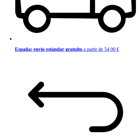
España: envío estándar gratuito
a partir de 54,90 €