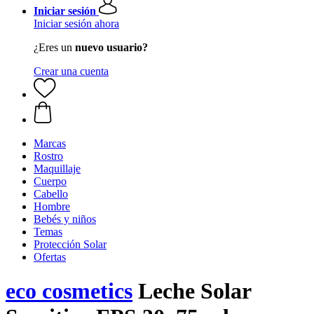
Iniciar sesión
Iniciar sesión ahora
¿Eres un
nuevo usuario?
Crear una cuenta
Marcas
Rostro
Maquillaje
Cuerpo
Cabello
Hombre
Bebés y niños
Temas
Protección Solar
Ofertas
eco cosmetics
Leche Solar