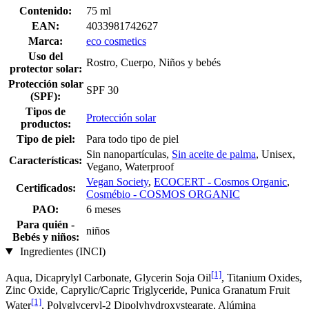
Contenido:
75 ml
EAN:
4033981742627
Marca:
eco cosmetics
Uso del
Rostro, Cuerpo, Niños y bebés
protector solar:
Protección solar
SPF 30
(SPF):
Tipos de
Protección solar
productos:
Tipo de piel:
Para todo tipo de piel
Sin nanopartículas,
Sin aceite de palma
, Unisex,
Características:
Vegano, Waterproof
Vegan Society
,
ECOCERT - Cosmos Organic
,
Certificados:
Cosmébio - COSMOS ORGANIC
PAO:
6 meses
Para quién -
niños
Bebés y niños:
Ingredientes (INCI)
[1]
Aqua, Dicaprylyl Carbonate, Glycerin Soja Oil
, Titanium Oxides,
Zinc Oxide, Caprylic/Capric Triglyceride, Punica Granatum Fruit
[1]
Water
, Polyglyceryl-2 Dipolyhydroxystearate, Alúmina