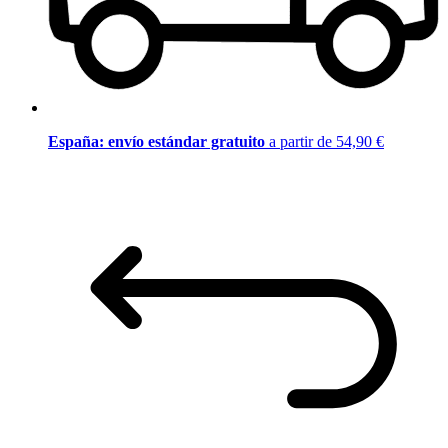
España: envío estándar gratuito
a partir de 54,90 €