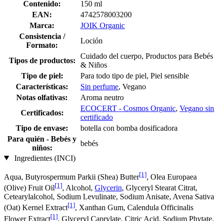
Contenido:
150 ml
EAN:
4742578003200
Marca:
JOIK Organic
Consistencia /
Loción
Formato:
Cuidado del cuerpo, Productos para Bebés
Tipos de productos:
& Niños
Tipo de piel:
Para todo tipo de piel, Piel sensible
Características:
Sin perfume
, Vegano
Notas olfativas:
Aroma neutro
ECOCERT - Cosmos Organic
,
Vegano sin
Certificados:
certificado
Tipo de envase:
botella con bomba dosificadora
Para quién - Bebés y
bebés
niños:
Ingredientes (INCI)
[1]
Aqua, Butyrospermum Parkii (Shea) Butter
, Olea Europaea
[1]
(Olive) Fruit Oil
, Alcohol,
Glycerin
, Glyceryl Stearat Citrat,
Cetearylalcohol, Sodium Levulinate, Sodium Anisate, Avena Sativa
[1]
(Oat) Kernel Extract
, Xanthan Gum, Calendula Officinalis
[1]
Flower Extract
, Glyceryl Caprylate, Citric Acid, Sodium Phytate,