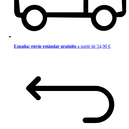
España: envío estándar gratuito
a partir de 54,90 €