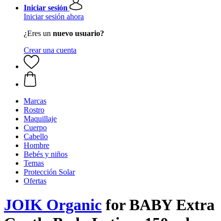
Iniciar sesión
Iniciar sesión ahora
¿Eres un
nuevo usuario?
Crear una cuenta
Marcas
Rostro
Maquillaje
Cuerpo
Cabello
Hombre
Bebés y niños
Temas
Protección Solar
Ofertas
JOIK Organic
for BABY Extra