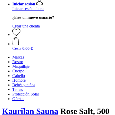
Iniciar sesión
Iniciar sesión ahora
¿Eres un
nuevo usuario?
Crear una cuenta
Cesta
0,00 €
Marcas
Rostro
Maquillaje
Cuerpo
Cabello
Hombre
Bebés y niños
Temas
Protección Solar
Ofertas
Kaurilan Sauna
Rose Salt, 500