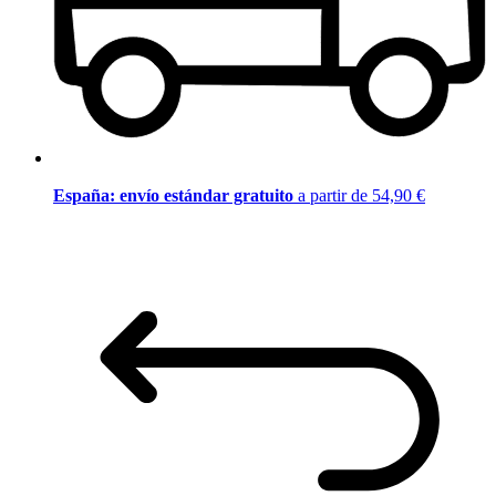
España: envío estándar gratuito
a partir de 54,90 €