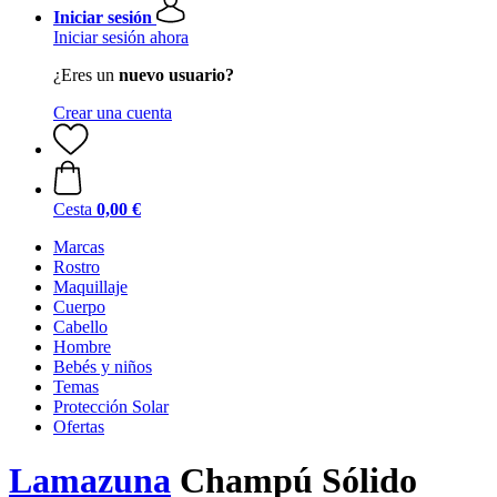
Iniciar sesión
Iniciar sesión ahora
¿Eres un
nuevo usuario?
Crear una cuenta
Cesta
0,00 €
Marcas
Rostro
Maquillaje
Cuerpo
Cabello
Hombre
Bebés y niños
Temas
Protección Solar
Ofertas
Lamazuna
Champú Sólido