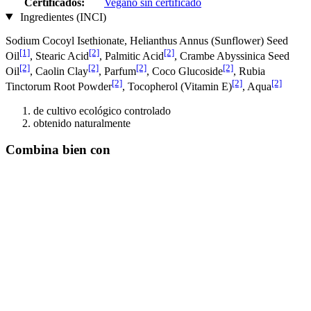
Certificados:
Vegano sin certificado
Ingredientes (INCI)
Sodium Cocoyl Isethionate, Helianthus Annus (Sunflower) Seed
[1]
[2]
[2]
Oil
, Stearic Acid
, Palmitic Acid
, Crambe Abyssinica Seed
[2]
[2]
[2]
[2]
Oil
, Caolin Clay
, Parfum
, Coco Glucoside
, Rubia
[2]
[2]
[2]
Tinctorum Root Powder
, Tocopherol (Vitamin E)
, Aqua
de cultivo ecológico controlado
obtenido naturalmente
Combina bien con