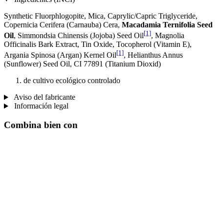
Synthetic Fluorphlogopite, Mica, Caprylic/Capric Triglyceride,
Copernicia Cerifera (Carnauba) Cera,
Macadamia Ternifolia Seed
[1]
Oil
, Simmondsia Chinensis (Jojoba) Seed Oil
, Magnolia
Officinalis Bark Extract, Tin Oxide, Tocopherol (Vitamin E),
[1]
Argania Spinosa (Argan) Kernel Oil
, Helianthus Annus
(Sunflower) Seed Oil, CI 77891 (Titanium Dioxid)
de cultivo ecológico controlado
Aviso del fabricante
Información legal
Combina bien con