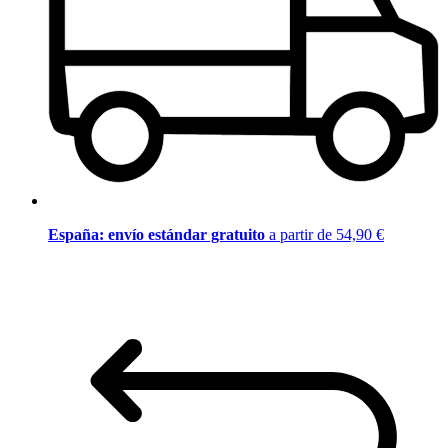
España: envío estándar gratuito
a partir de 54,90 €