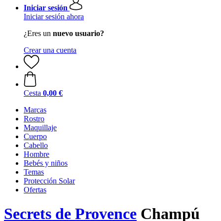
Iniciar sesión
Iniciar sesión ahora
¿Eres un
nuevo usuario?
Crear una cuenta
Cesta
0,00 €
Marcas
Rostro
Maquillaje
Cuerpo
Cabello
Hombre
Bebés y niños
Temas
Protección Solar
Ofertas
Secrets de Provence
Champú