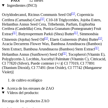
PAO:
12 meses
Ingredientes (INCI)
[1]
Octyldodecanol, Ricinus Communis Seed Oil
, Copernicia
[1]
Cerifera (Carnauba) Cera
, C10-18 Triglycerides, Jojoba Esters,
Helianthus Annus Seed Cera, Tribehenin, Parfum, Euphorbia
Cerifera (Candelilla) Cera, Punica Granatum (Pomegranate) Fruit
[1]
[1]
Extract
, Butyrospermum Parkii (Shea) Butter
, Simmondsia
[1]
[1]
Chinensis (Jojoba) Seed Oil
, Elaeis Guineensis (Palm) Butter
,
Acacia Decurrens Flower Wax, Bambusa Arundinacea (Bamboo)
[1]
Stem Extract, Bambusa Arundinacea (Bamboo) Stem Extract
,
[1]
Helianthus Annus (Sunflower) Seed Oil
, Tocopherol (Vitamin E),
Polyglycerin-3, Lecithin, Ascorbyl Palmitate (Vitamin C), Citricacid,
CI 77820 (Silver), Puede contener (+/-)[ CI 77019, CI 77891
(Titanium Dioxid), CI 77491 (Iron Oxide), CI 77742 (Manganese
Violet)]
de cultivo ecológico
Acerca de los envases de ZAO
Vídeos del producto:
Recarga de los productos ZAO