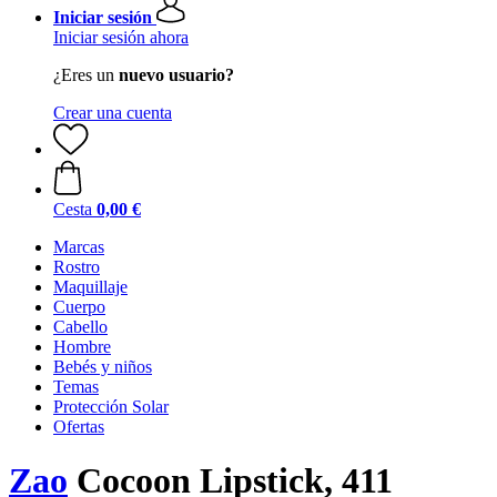
Iniciar sesión
Iniciar sesión ahora
¿Eres un
nuevo usuario?
Crear una cuenta
Cesta
0,00 €
Marcas
Rostro
Maquillaje
Cuerpo
Cabello
Hombre
Bebés y niños
Temas
Protección Solar
Ofertas
Zao
Cocoon Lipstick, 411