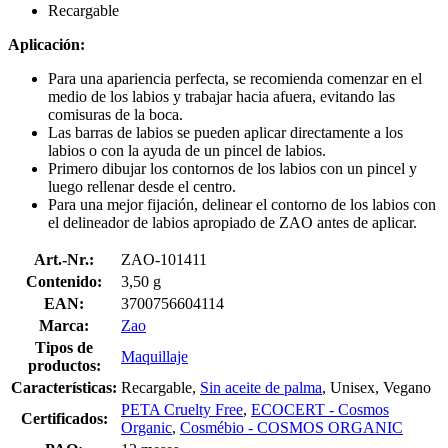
Recargable
Aplicación:
Para una apariencia perfecta, se recomienda comenzar en el
medio de los labios y trabajar hacia afuera, evitando las
comisuras de la boca.
Las barras de labios se pueden aplicar directamente a los
labios o con la ayuda de un pincel de labios.
Primero dibujar los contornos de los labios con un pincel y
luego rellenar desde el centro.
Para una mejor fijación, delinear el contorno de los labios con
el delineador de labios apropiado de ZAO antes de aplicar.
Art.-Nr.:
ZAO-101411
Contenido:
3,50 g
EAN:
3700756604114
Marca:
Zao
Tipos de
Maquillaje
productos:
Características:
Recargable,
Sin aceite de palma
, Unisex, Vegano
PETA Cruelty Free
,
ECOCERT - Cosmos
Certificados:
Organic
,
Cosmébio - COSMOS ORGANIC