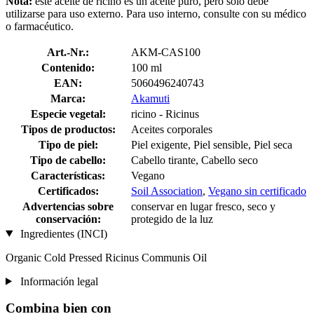
Nota:
este aceite de ricino es un aceite puro, pero solo debe
utilizarse para uso externo. Para uso interno, consulte con su médico
o farmacéutico.
Art.-Nr.:
AKM-CAS100
Contenido:
100 ml
EAN:
5060496240743
Marca:
Akamuti
Especie vegetal:
ricino - Ricinus
Tipos de productos:
Aceites corporales
Tipo de piel:
Piel exigente, Piel sensible, Piel seca
Tipo de cabello:
Cabello tirante, Cabello seco
Características:
Vegano
Certificados:
Soil Association
,
Vegano sin certificado
Advertencias sobre
conservar en lugar fresco, seco y
conservación:
protegido de la luz
Ingredientes (INCI)
Organic Cold Pressed Ricinus Communis Oil
Información legal
Combina bien con