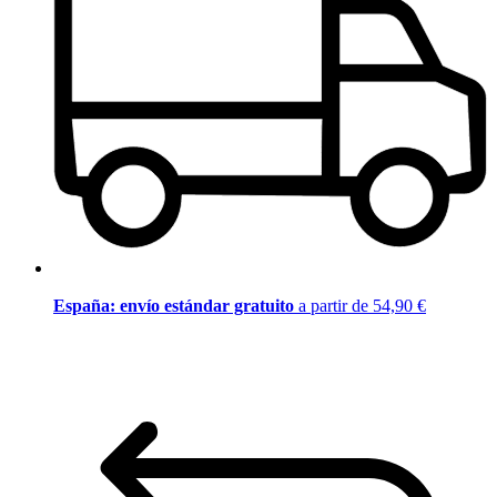
España: envío estándar gratuito
a partir de 54,90 €