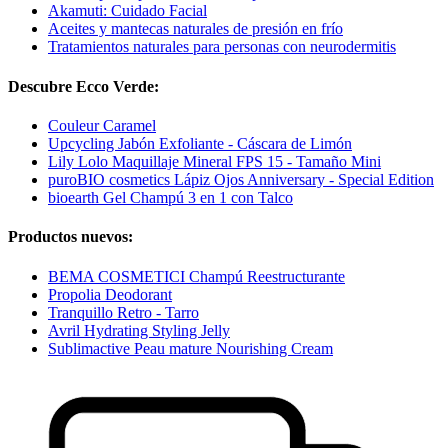
Akamuti: Cuidado Facial
Aceites y mantecas naturales de presión en frío
Tratamientos naturales para personas con neurodermitis
Descubre Ecco Verde:
Couleur Caramel
Upcycling Jabón Exfoliante - Cáscara de Limón
Lily Lolo Maquillaje Mineral FPS 15 - Tamaño Mini
puroBIO cosmetics Lápiz Ojos Anniversary - Special Edition
bioearth Gel Champú 3 en 1 con Talco
Productos nuevos:
BEMA COSMETICI Champú Reestructurante
Propolia Deodorant
Tranquillo Retro - Tarro
Avril Hydrating Styling Jelly
Sublimactive Peau mature Nourishing Cream