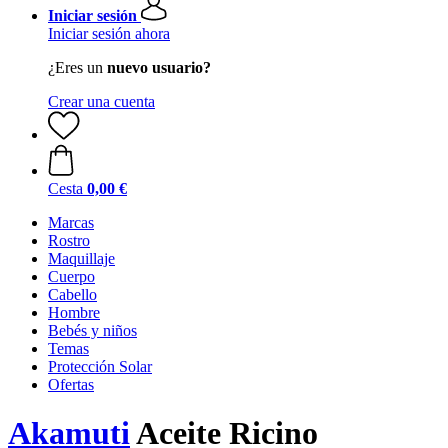
Iniciar sesión
Iniciar sesión ahora
¿Eres un
nuevo usuario?
Crear una cuenta
Cesta
0,00 €
Marcas
Rostro
Maquillaje
Cuerpo
Cabello
Hombre
Bebés y niños
Temas
Protección Solar
Ofertas
Akamuti
Aceite Ricino