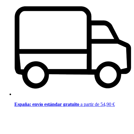
España: envío estándar gratuito
a partir de 54,90 €