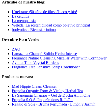
Artículos de nuestro blog:
Urtekram: ¡50 años de filosofía eco y bio!
La celulitis
La menopausia
Weleda: La sostenibilidad como objetivo principal
bodyotics - Bienestar íntimo
Descubre Ecco Verde:
ZAO
Lamazuna Champú Sólido Hydra Intense
Fleurance Nature Cleansing Micellar Water with Cornflower
Ayluna Tinte Vegetal Burdeos
Fragrance Free Sensitive Scalp Conditioner
Productos nuevos:
Mad Hippie Cream Cleanser
Propolia Organic Form & Vitality Herbal Tea
La Saponaria Champú y Gel de Ducha All in One
Propolia S.O.S. Imperfections Roll-On
Raggio di Sole - Bruma Perfumada - Limón y Jazmín