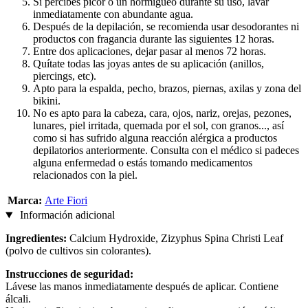
Si percibes picor o un hormigueo durante su uso, lavar
inmediatamente con abundante agua.
Después de la depilación, se recomienda usar desodorantes ni
productos con fragancia durante las siguientes 12 horas.
Entre dos aplicaciones, dejar pasar al menos 72 horas.
Quítate todas las joyas antes de su aplicación (anillos,
piercings, etc).
Apto para la espalda, pecho, brazos, piernas, axilas y zona del
bikini.
No es apto para la cabeza, cara, ojos, nariz, orejas, pezones,
lunares, piel irritada, quemada por el sol, con granos..., así
como si has sufrido alguna reacción alérgica a productos
depilatorios anteriormente. Consulta con el médico si padeces
alguna enfermedad o estás tomando medicamentos
relacionados con la piel.
Marca:
Arte Fiori
Información adicional
Ingredientes:
Calcium Hydroxide, Zizyphus Spina Christi Leaf
(polvo de cultivos sin colorantes).
Instrucciones de seguridad:
Lávese las manos inmediatamente después de aplicar. Contiene
álcali.