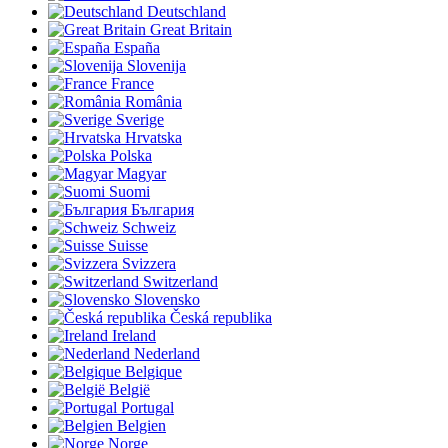
Deutschland
Great Britain
España
Slovenija
France
România
Sverige
Hrvatska
Polska
Magyar
Suomi
България
Schweiz
Suisse
Svizzera
Switzerland
Slovensko
Česká republika
Ireland
Nederland
Belgique
België
Portugal
Belgien
Norge