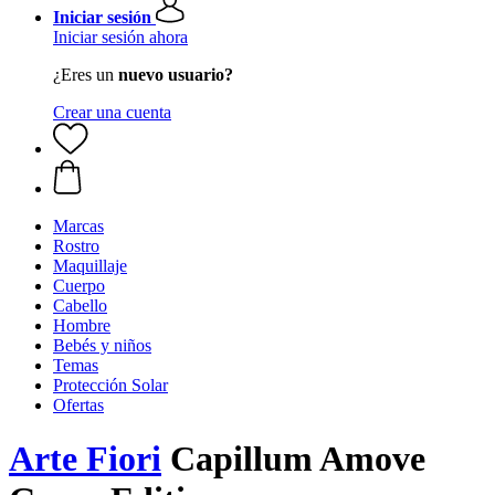
Iniciar sesión
Iniciar sesión ahora
¿Eres un
nuevo usuario?
Crear una cuenta
Marcas
Rostro
Maquillaje
Cuerpo
Cabello
Hombre
Bebés y niños
Temas
Protección Solar
Ofertas
Arte Fiori
Capillum Amove