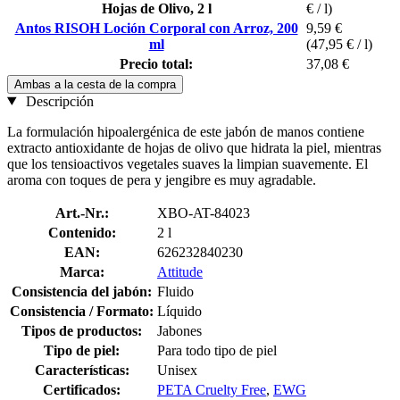
Hojas de Olivo, 2 l
€ / l)
Antos RISOH Loción Corporal con Arroz, 200
9,59 €
ml
(47,95 € / l)
Precio total:
37,08 €
Ambas a la cesta de la compra
Descripción
La formulación hipoalergénica de este jabón de manos contiene
extracto antioxidante de hojas de olivo que hidrata la piel, mientras
que los tensioactivos vegetales suaves la limpian suavemente. El
aroma con toques de pera y jengibre es muy agradable.
Art.-Nr.:
XBO-AT-84023
Contenido:
2 l
EAN:
626232840230
Marca:
Attitude
Consistencia del jabón:
Fluido
Consistencia / Formato:
Líquido
Tipos de productos:
Jabones
Tipo de piel:
Para todo tipo de piel
Características:
Unisex
Certificados:
PETA Cruelty Free
,
EWG