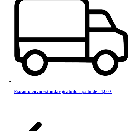
España: envío estándar gratuito
a partir de 54,90 €