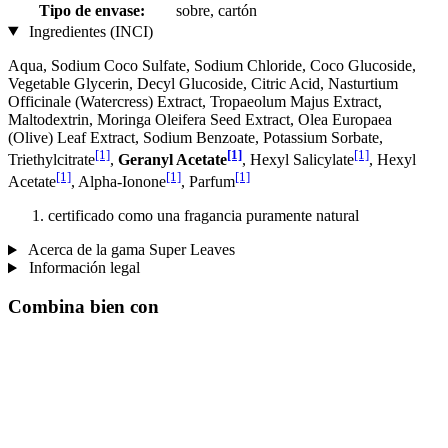
Tipo de envase:
sobre, cartón
Ingredientes (INCI)
Aqua, Sodium Coco­ Sulfate, Sodium Chloride, Coco Glucoside,
Vegetable Glycerin, Decyl Glucoside, Citric Acid, Nasturtium
Officinale (Watercress) Extract, Tropaeolum Majus Extract,
Maltodextrin, Moringa Oleifera Seed Extract, Olea Europaea
(Olive) Leaf Extract, Sodium Benzoate, Potassium Sorbate,
[1]
[1]
[1]
Triethylcitrate
,
Geranyl Acetate
, Hexyl Salicylate
, Hexyl
[1]
[1]
[1]
Acetate
, Alpha-Ionone
, Parfum
certificado como una fragancia puramente natural
Acerca de la gama Super Leaves
Información legal
Combina bien con