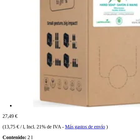
27,49 €
(
13,75 € / l
, Incl. 21% de IVA
-
Más gastos de envío
)
Contenido:
2 l