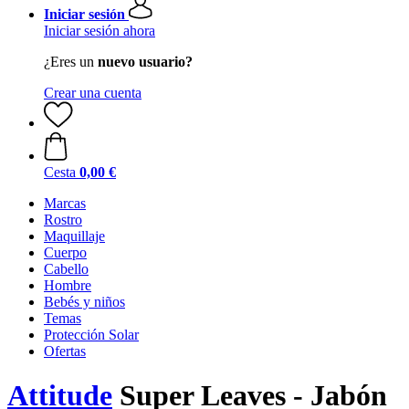
Iniciar sesión
Iniciar sesión ahora
¿Eres un
nuevo usuario?
Crear una cuenta
Cesta
0,00 €
Marcas
Rostro
Maquillaje
Cuerpo
Cabello
Hombre
Bebés y niños
Temas
Protección Solar
Ofertas
Attitude
Super Leaves - Jabón