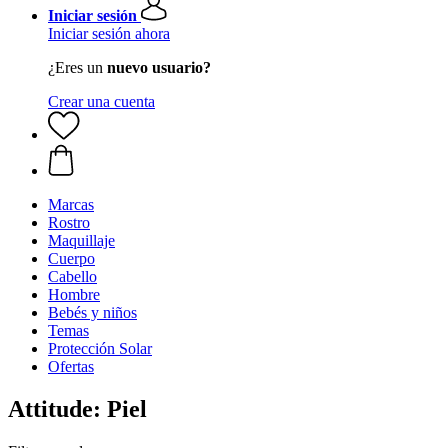
Iniciar sesión
Iniciar sesión ahora
¿Eres un
nuevo usuario?
Crear una cuenta
Marcas
Rostro
Maquillaje
Cuerpo
Cabello
Hombre
Bebés y niños
Temas
Protección Solar
Ofertas
Attitude: Piel