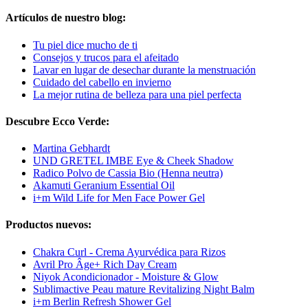
Artículos de nuestro blog:
Tu piel dice mucho de ti
Consejos y trucos para el afeitado
Lavar en lugar de desechar durante la menstruación
Cuidado del cabello en invierno
La mejor rutina de belleza para una piel perfecta
Descubre Ecco Verde:
Martina Gebhardt
UND GRETEL IMBE Eye & Cheek Shadow
Radico Polvo de Cassia Bio (Henna neutra)
Akamuti Geranium Essential Oil
i+m Wild Life for Men Face Power Gel
Productos nuevos:
Chakra Curl - Crema Ayurvédica para Rizos
Avril Pro Âge+ Rich Day Cream
Niyok Acondicionador - Moisture & Glow
Sublimactive Peau mature Revitalizing Night Balm
i+m Berlin Refresh Shower Gel