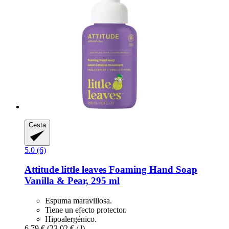
Cesta
5.0 (6)
Attitude
little leaves Foaming Hand Soap
Vanilla & Pear, 295 ml
Espuma maravillosa.
Tiene un efecto protector.
Hipoalergénico.
6,79 €
(23,02 € / l)