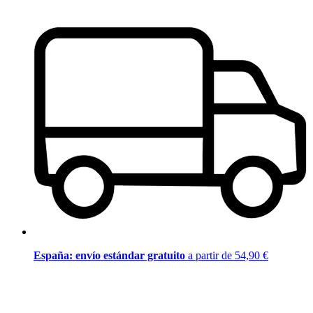
España: envío estándar gratuito
a partir de 54,90 €