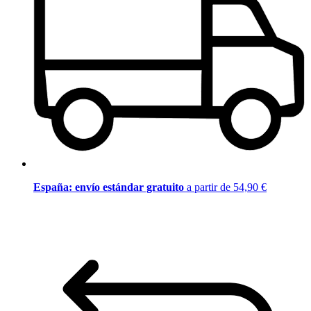
España: envío estándar gratuito
a partir de 54,90 €