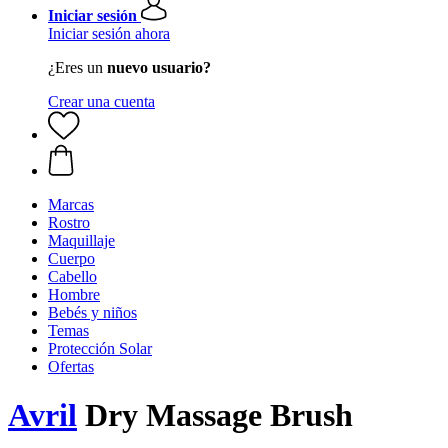
Iniciar sesión
Iniciar sesión ahora
¿Eres un
nuevo usuario?
Crear una cuenta
Marcas
Rostro
Maquillaje
Cuerpo
Cabello
Hombre
Bebés y niños
Temas
Protección Solar
Ofertas
Avril
Dry Massage Brush