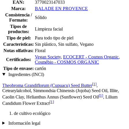
EAN:
3770023147033
Marca:
BALADE EN PROVENCE
Consistencia /
Sólido
Formato:
Tipos de
Limpieza facial
productos:
Tipo de piel:
Para todo tipo de piel
Características:
Sin plástico, Sin sulfato, Vegano
Notas olfativas:
Floral
Vegan Society
,
ECOCERT - Cosmos Organic
,
Certificados:
Cosmébio - COSMOS ORGANIC
Tipo de envase:
cartón
Ingredientes (INCI)
[1]
Theobroma Grandiflorum (Cupuacu) Seed Butter
,
Cetearylalcohol, Simmondsia Chinensis (Jojoba) Seed Oil, Illite,
[1]
Caolin Clay, Helianthus Annus (Sunflower) Seed Oil
, Lilium
[1]
Candidum Flower Extract
de cultivo ecológico
Información legal