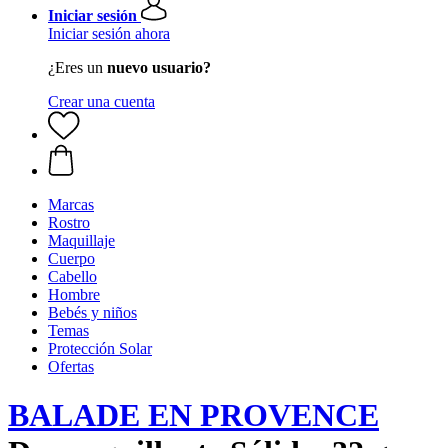
Iniciar sesión
Iniciar sesión ahora
¿Eres un
nuevo usuario?
Crear una cuenta
Marcas
Rostro
Maquillaje
Cuerpo
Cabello
Hombre
Bebés y niños
Temas
Protección Solar
Ofertas
BALADE EN PROVENCE