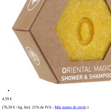
4,59 €
(
76,50 € / kg
, Incl. 21% de IVA
-
Más gastos de envío
)