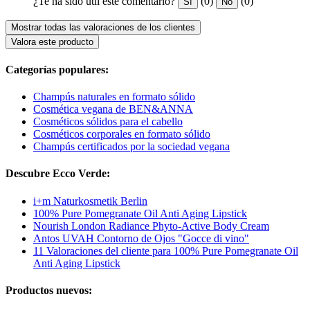
¿Te ha sido útil este comentario?
(0)
(0)
Sí
No
Mostrar todas las valoraciones de los clientes
Valora este producto
Categorías populares:
Champús naturales en formato sólido
Cosmética vegana de BEN&ANNA
Cosméticos sólidos para el cabello
Cosméticos corporales en formato sólido
Champús certificados por la sociedad vegana
Descubre Ecco Verde:
i+m Naturkosmetik Berlin
100% Pure Pomegranate Oil Anti Aging Lipstick
Nourish London Radiance Phyto-Active Body Cream
Antos UVAH Contorno de Ojos "Gocce di vino"
11 Valoraciones del cliente para 100% Pure Pomegranate Oil
Anti Aging Lipstick
Productos nuevos: