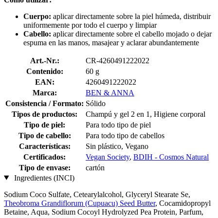
Cuerpo:
aplicar directamente sobre la piel húmeda, distribuir
uniformemente por todo el cuerpo y limpiar
Cabello:
aplicar directamente sobre el cabello mojado o dejar
espuma en las manos, masajear y aclarar abundantemente
Art.-Nr.:
CR-4260491222022
Contenido:
60 g
EAN:
4260491222022
Marca:
BEN & ANNA
Consistencia / Formato:
Sólido
Tipos de productos:
Champú y gel 2 en 1, Higiene corporal
Tipo de piel:
Para todo tipo de piel
Tipo de cabello:
Para todo tipo de cabellos
Características:
Sin plástico, Vegano
Certificados:
Vegan Society
,
BDIH - Cosmos Natural
Tipo de envase:
cartón
Ingredientes (INCI)
Sodium Coco­ Sulfate, Cetearylalcohol, Glyceryl Stearate Se,
Theobroma Grandiflorum (Cupuacu) Seed Butter
, Cocamidopropyl
Betaine, Aqua, Sodium Cocoyl Hydrolyzed Pea Protein, Parfum,