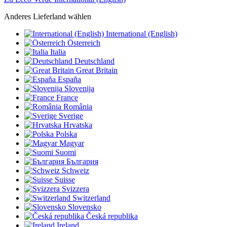
Anderes Lieferland wählen
International (English)
Österreich
Italia
Deutschland
Great Britain
España
Slovenija
France
România
Sverige
Hrvatska
Polska
Magyar
Suomi
България
Schweiz
Suisse
Svizzera
Switzerland
Slovensko
Česká republika
Ireland