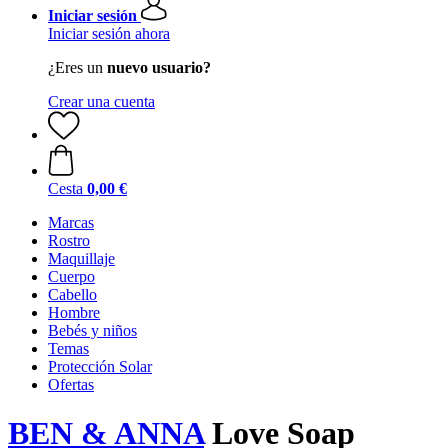
Iniciar sesión
Iniciar sesión ahora
¿Eres un
nuevo usuario?
Crear una cuenta
Cesta
0,00 €
Marcas
Rostro
Maquillaje
Cuerpo
Cabello
Hombre
Bebés y niños
Temas
Protección Solar
Ofertas
BEN & ANNA
Love Soap