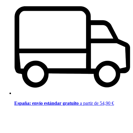
España: envío estándar gratuito
a partir de 54,90 €