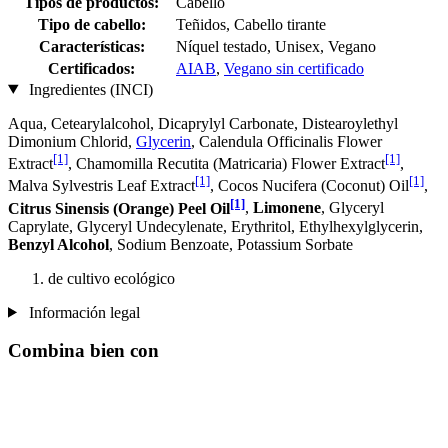
Tipos de productos:
Cabello
Tipo de cabello:
Teñidos, Cabello tirante
Características:
Níquel testado, Unisex, Vegano
Certificados:
AIAB
,
Vegano sin certificado
Ingredientes (INCI)
Aqua, Cetearylalcohol, Dicaprylyl Carbonate, Distearoylethyl
Dimonium Chlorid,
Glycerin
, Calendula Officinalis Flower
[1]
[1]
Extract
, Chamomilla Recutita (Matricaria) Flower Extract
,
[1]
[1]
Malva Sylvestris Leaf Extract
, Cocos Nucifera (Coconut) Oil
,
[1]
Citrus Sinensis (Orange) Peel Oil
,
Limonene
, Glyceryl
Caprylate, Glyceryl Undecylenate, Erythritol, Ethylhexylglycerin,
Benzyl Alcohol
, Sodium Benzoate, Potassium Sorbate
de cultivo ecológico
Información legal
Combina bien con