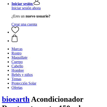
Iniciar sesión
Iniciar sesión ahora
¿Eres un
nuevo usuario?
Crear una cuenta
Marcas
Rostro
Maquillaje
Cuerpo
Cabello
Hombre
Bebés y niños
Temas
Protección Solar
Ofertas
bioearth
Acondicionador