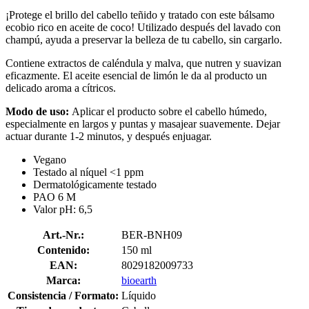
¡Protege el brillo del cabello teñido y tratado con este bálsamo
ecobio rico en aceite de coco! Utilizado después del lavado con
champú, ayuda a preservar la belleza de tu cabello, sin cargarlo.
Contiene extractos de caléndula y malva, que nutren y suavizan
eficazmente. El aceite esencial de limón le da al producto un
delicado aroma a cítricos.
Modo de uso:
Aplicar el producto sobre el cabello húmedo,
especialmente en largos y puntas y masajear suavemente. Dejar
actuar durante 1-2 minutos, y después enjuagar.
Vegano
Testado al níquel <1 ppm
Dermatológicamente testado
PAO 6 M
Valor pH: 6,5
Art.-Nr.:
BER-BNH09
Contenido:
150 ml
EAN:
8029182009733
Marca:
bioearth
Consistencia / Formato:
Líquido