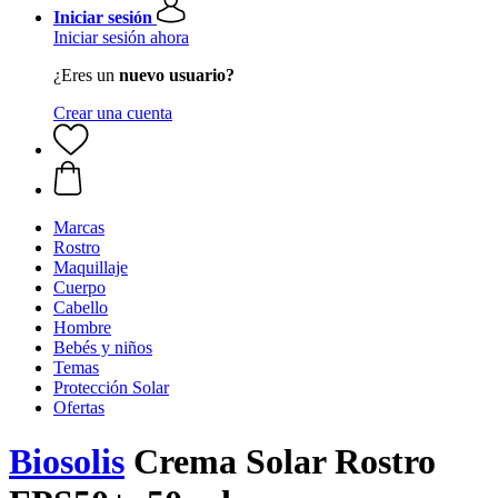
Iniciar sesión
Iniciar sesión ahora
¿Eres un
nuevo usuario?
Crear una cuenta
Marcas
Rostro
Maquillaje
Cuerpo
Cabello
Hombre
Bebés y niños
Temas
Protección Solar
Ofertas
Biosolis
Crema Solar Rostro