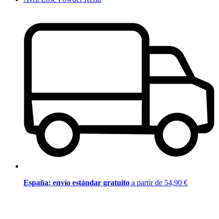
España: envío estándar gratuito
a partir de 54,90 €