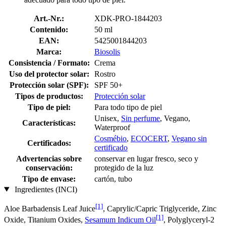
Art.-Nr.:
XDK-PRO-1844203
Contenido:
50 ml
EAN:
5425001844203
Marca:
Biosolis
Consistencia / Formato:
Crema
Uso del protector solar:
Rostro
Protección solar (SPF):
SPF 50+
Tipos de productos:
Protección solar
Tipo de piel:
Para todo tipo de piel
Unisex,
Sin perfume
, Vegano,
Características:
Waterproof
Cosmébio
,
ECOCERT
,
Vegano sin
Certificados:
certificado
Advertencias sobre
conservar en lugar fresco, seco y
conservación:
protegido de la luz
Tipo de envase:
cartón, tubo
Ingredientes (INCI)
[1]
Aloe Barbadensis Leaf Juice
, Caprylic/Capric Triglyceride, Zinc
[1]
Oxide, Titanium Oxides,
Sesamum Indicum Oil
, Polyglyceryl-2