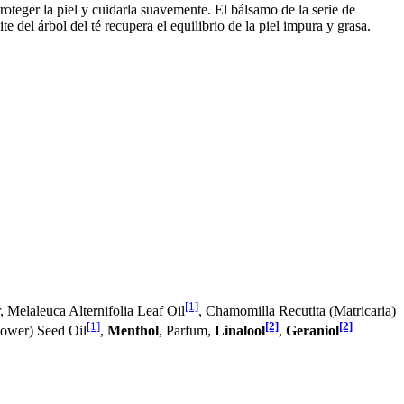
roteger la piel y cuidarla suavemente. El bálsamo de la serie de
te del árbol del té recupera el equilibrio de la piel impura y grasa.
[1]
 Melaleuca Alternifolia Leaf Oil
, Chamomilla Recutita (Matricaria)
[1]
[2]
[2]
lower) Seed Oil
,
Menthol
, Parfum,
Linalool
,
Geraniol