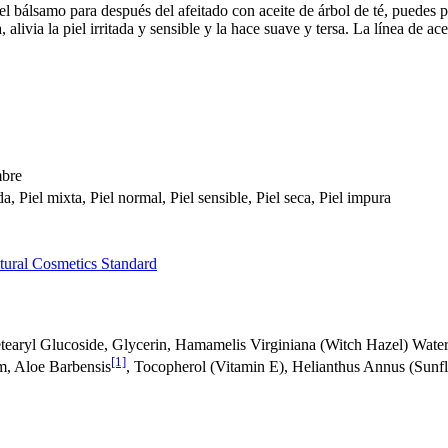
el bálsamo para después del afeitado con aceite de árbol de té, puedes p
livia la piel irritada y sensible y la hace suave y tersa. La línea de acei
mbre
ada, Piel mixta, Piel normal, Piel sensible, Piel seca, Piel impura
ural Cosmetics Standard
tearyl Glucoside, Glycerin, Hamamelis Virginiana (Witch Hazel) Water,
[1]
m, Aloe Barbensis
, Tocopherol (Vitamin E), Helianthus Annus (Sunf