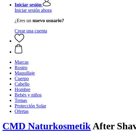
Iniciar sesión
Iniciar sesión ahora
¿Eres un
nuevo usuario?
Crear una cuenta
Marcas
Rostro
Maquillaje
Cuerpo
Cabello
Hombre
Bebés y niños
Temas
Protección Solar
Ofertas
CMD Naturkosmetik
After Shav