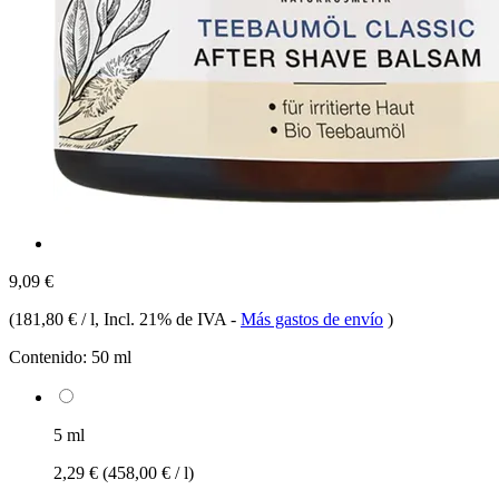
9,09 €
(
181,80 € / l
, Incl. 21% de IVA
-
Más gastos de envío
)
Contenido:
50 ml
5 ml
2,29 €
(458,00 € / l)