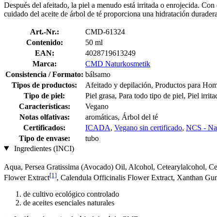
Después del afeitado, la piel a menudo está irritada o enrojecida. Con 
cuidado del aceite de árbol de té proporciona una hidratación duradera, a
Art.-Nr.:
CMD-61324
Contenido:
50 ml
EAN:
4028719613249
Marca:
CMD Naturkosmetik
Consistencia / Formato:
bálsamo
Tipos de productos:
Afeitado y depilación, Productos para Ho
Tipo de piel:
Piel grasa, Para todo tipo de piel, Piel irrit
Características:
Vegano
Notas olfativas:
aromáticas, Árbol del té
Certificados:
ICADA
,
Vegano sin certificado
,
NCS - Nat
Tipo de envase:
tubo
Ingredientes (INCI)
Aqua, Persea Gratissima (Avocado) Oil, Alcohol, Cetearylalcohol, Ce
[1]
Flower Extract
, Calendula Officinalis Flower Extract, Xanthan Gu
de cultivo ecológico controlado
de aceites esenciales naturales