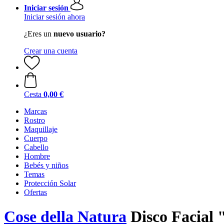
Iniciar sesión
Iniciar sesión ahora
¿Eres un
nuevo usuario?
Crear una cuenta
Cesta
0,00 €
Marcas
Rostro
Maquillaje
Cuerpo
Cabello
Hombre
Bebés y niños
Temas
Protección Solar
Ofertas
Cose della Natura
Disco Facial 