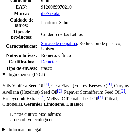
Contenido:
6 ml
EAN:
9120069970210
Marca:
dieNikolai
Cuidado de
Incoloro, Sabor
labios:
Tipos de
Cuidado de los Labios
productos:
Sin aceite de palma
, Reducción de plástico,
Características:
Unisex
Notas olfativas:
Romero, Cítrico
Certificados:
Demeter
Tipo de envase:
frasco
Ingredientes (INCI)
[1]
[1]
Vitis Vinifera Seed Oil
, Cera Flava (Yellow Beeswax)
, Corylus
[2]
[2]
Avellana (Hazelnut) Seed Oil
, Papaver Somniferum Seed Oil
,
[2]
[2]
Honeycomb Extract
, Melissa Officinalis Leaf Oil
,
Citral
,
Citronellal,
Geraniol
,
Limonene
,
Linalool
**de cultivo biodinámico
de cultivo ecológico
Información legal