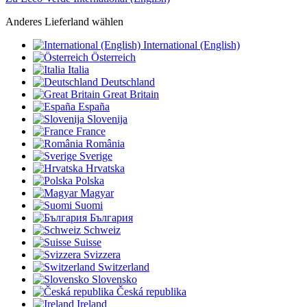
Anderes Lieferland wählen
International (English)
Österreich
Italia
Deutschland
Great Britain
España
Slovenija
France
România
Sverige
Hrvatska
Polska
Magyar
Suomi
България
Schweiz
Suisse
Svizzera
Switzerland
Slovensko
Česká republika
Ireland