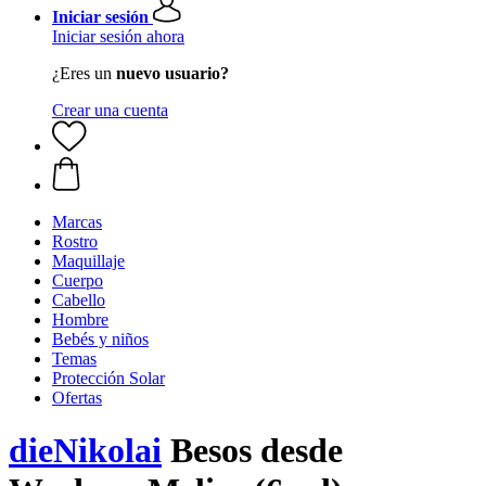
Iniciar sesión
Iniciar sesión ahora
¿Eres un
nuevo usuario?
Crear una cuenta
Marcas
Rostro
Maquillaje
Cuerpo
Cabello
Hombre
Bebés y niños
Temas
Protección Solar
Ofertas
dieNikolai
Besos desde