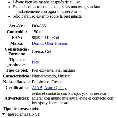
Lávate bien las manos después de su uso.
Evita el contacto con los ojos y las mucosas, y aclara
abundantemente con agua si es necesario.
Sólo para uso externo sobre la piel intacta.
Art.-Nr.:
DO-035
Contenido:
150 ml
EAN:
8059591120354
Marca:
Domus Olea Toscana
Consistencia /
Crema, Gel
Formato:
Tipos de
Pies
productos:
Tipo de piel:
Piel exigente, Piel madura
Características:
Níquel testado, Unisex
Notas olfativas:
Balsámico, Fresco
Certificados:
AIAB
,
AsureQuality
evitar el contacto con los ojos y, si es necesario,
Advertencias:
aclarar con abundante agua, evite el contacto con
los ojos y las mucosas
Tipo de envase:
tubo
Ingredientes (INCI)