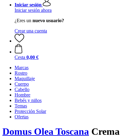
Iniciar sesión
Iniciar sesión ahora
¿Eres un
nuevo usuario?
Crear una cuenta
Cesta
0,00 €
Marcas
Rostro
Maquillaje
Cuerpo
Cabello
Hombre
Bebés y niños
Temas
Protección Solar
Ofertas
Domus Olea Toscana
Crema