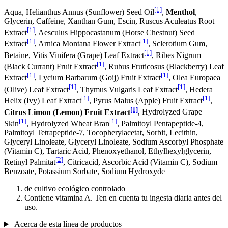
[1]
Aqua, Helianthus Annus (Sunflower) Seed Oil
,
Menthol
,
Glycerin, Caffeine, Xanthan Gum, Escin, Ruscus Aculeatus Root
[1]
Extract
, Aesculus Hippocastanum (Horse Chestnut) Seed
[1]
[1]
Extract
, Arnica Montana Flower Extract
, Sclerotium Gum,
[1]
Betaine, Vitis Vinifera (Grape) Leaf Extract
, Ribes Nigrum
[1]
(Black Currant) Fruit Extract
, Rubus Fruticosus (Blackberry) Leaf
[1]
[1]
Extract
, Lycium Barbarum (Goij) Fruit Extract
, Olea Europaea
[1]
[1]
(Olive) Leaf Extract
, Thymus Vulgaris Leaf Extract
, Hedera
[1]
[1]
Helix (Ivy) Leaf Extract
, Pyrus Malus (Apple) Fruit Extract
,
[1]
Citrus Limon (Lemon) Fruit Extract
, Hydrolyzed Grape
[1]
[1]
Skin
, Hydrolyzed Wheat Bran
, Palmitoyl Pentapeptide-4,
Palmitoyl Tetrapeptide-7, Tocopherylacetat, Sorbit, Lecithin,
Glyceryl Linoleate, Glyceryl Linoleate, Sodium Ascorbyl Phosphate
(Vitamin C), Tartaric Acid, Phenoxyethanol, Ethylhexylglycerin,
[2]
Retinyl Palmitat
, Citricacid, Ascorbic Acid (Vitamin C), Sodium
Benzoate, Potassium Sorbate, Sodium Hydroxyde
de cultivo ecológico controlado
Contiene vitamina A. Ten en cuenta tu ingesta diaria antes del
uso.
Acerca de esta línea de productos