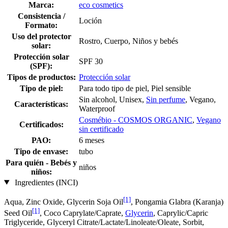
Marca:
eco cosmetics
Consistencia /
Loción
Formato:
Uso del protector
Rostro, Cuerpo, Niños y bebés
solar:
Protección solar
SPF 30
(SPF):
Tipos de productos:
Protección solar
Tipo de piel:
Para todo tipo de piel, Piel sensible
Sin alcohol, Unisex,
Sin perfume
, Vegano,
Características:
Waterproof
Cosmébio - COSMOS ORGANIC
,
Vegano
Certificados:
sin certificado
PAO:
6 meses
Tipo de envase:
tubo
Para quién - Bebés y
niños
niños:
Ingredientes (INCI)
[1]
Aqua, Zinc Oxide, Glycerin Soja Oil
, Pongamia Glabra (Karanja)
[1]
Seed Oil
, Coco Caprylate/Caprate,
Glycerin
, Caprylic/Capric
Triglyceride, Glyceryl Citrate/Lactate/Linoleate/Oleate, Sorbit,