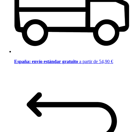
España: envío estándar gratuito
a partir de 54,90 €