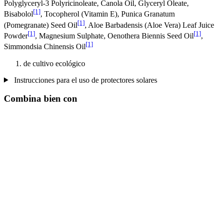
Polyglyceryl-3 Polyricinoleate, Canola Oil, Glyceryl Oleate,
[1]
Bisabolol
, Tocopherol (Vitamin E), Punica Granatum
[1]
(Pomegranate) Seed Oil
, Aloe Barbadensis (Aloe Vera) Leaf Juice
[1]
[1]
Powder
, Magnesium Sulphate, Oenothera Biennis Seed Oil
,
[1]
Simmondsia Chinensis Oil
de cultivo ecológico
Instrucciones para el uso de protectores solares
Combina bien con