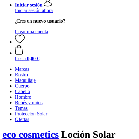
Iniciar sesión
Iniciar sesión ahora
¿Eres un
nuevo usuario?
Crear una cuenta
Cesta
0,00 €
Marcas
Rostro
Maquillaje
Cuerpo
Cabello
Hombre
Bebés y niños
Temas
Protección Solar
Ofertas
eco cosmetics
Loción Solar