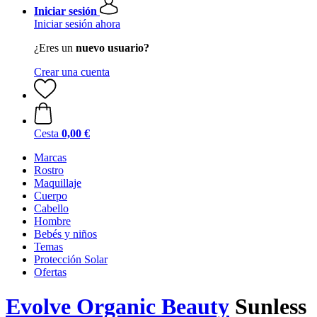
Iniciar sesión
Iniciar sesión ahora
¿Eres un
nuevo usuario?
Crear una cuenta
Cesta
0,00 €
Marcas
Rostro
Maquillaje
Cuerpo
Cabello
Hombre
Bebés y niños
Temas
Protección Solar
Ofertas
Evolve Organic Beauty
Sunless