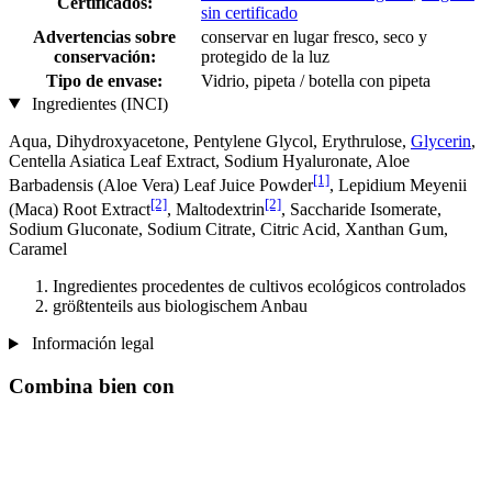
Certificados:
sin certificado
Advertencias sobre
conservar en lugar fresco, seco y
conservación:
protegido de la luz
Tipo de envase:
Vidrio, pipeta / botella con pipeta
Ingredientes (INCI)
Aqua, Dihydroxyacetone, Pentylene Glycol, Erythrulose,
Glycerin
,
Centella Asiatica Leaf Extract, Sodium Hyaluronate, Aloe
[1]
Barbadensis (Aloe Vera) Leaf Juice Powder
, Lepidium Meyenii
[2]
[2]
(Maca) Root Extract
, Maltodextrin
, Saccharide Isomerate,
Sodium Gluconate, Sodium Citrate, Citric Acid, Xanthan Gum,
Caramel
Ingredientes procedentes de cultivos ecológicos controlados
größtenteils aus biologischem Anbau
Información legal
Combina bien con