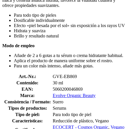
maca y centella asiática hidrata, favorece la vitalidad cutánea y
ofrece propiedades suavizantes.
Para todo tipo de pieles
Dosificable individualmente
Efecto «piel besada por el sol» sin exposición a los rayos UV
Hidrata y suaviza
Brillo y resultado natural
Modo de empleo
Añade de 2 a 6 gotas a tu sérum o crema hidratante habitual.
Aplica el producto de manera uniforme sobre el rostro.
Para un color más intenso, añade más gotas.
Art.-Nr.:
GVE-EB869
Contenido:
30 ml
EAN:
5060200046869
Marca:
Evolve Organic Beauty
Consistencia / Formato:
Suero
Tipos de productos:
Serums
Tipo de piel:
Para todo tipo de piel
Características:
Reducción de plástico, Vegano
ECOCERT - Cosmos Organic
,
Vegano