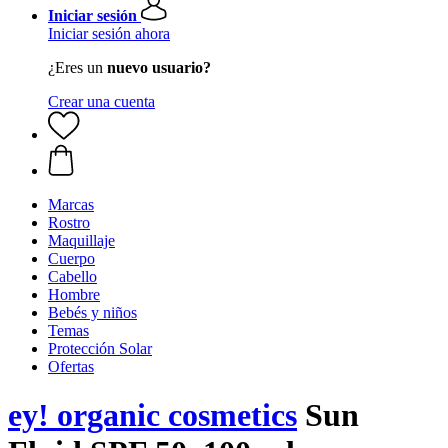
Iniciar sesión
Iniciar sesión ahora
¿Eres un
nuevo usuario?
Crear una cuenta
Marcas
Rostro
Maquillaje
Cuerpo
Cabello
Hombre
Bebés y niños
Temas
Protección Solar
Ofertas
ey! organic cosmetics
Sun