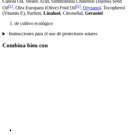
Canola Oil, Stearic Acid, Simmondsia Chinensis (Jojoba) Seed
[1]
[1]
Oil
, Olea Europaea (Olive) Fruit Oil
,
Oryzanol
, Tocopherol
(Vitamin E), Parfum,
Linalool
, Citronellal,
Geraniol
de cultivo ecológico
Instrucciones para el uso de protectores solares
Combina bien con