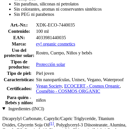
Sin parafinas, siliconas ni petrolatos
Sin colorantes, aromas ni conservantes sintéticos
Sin PEG ni parabenos
Art.-Nr.:
XDK-ECO-7440035
Contenido:
100 ml
EAN:
4033981440035
Marca:
ey! organic cosmetics
Uso del
Rostro, Cuerpo, Niños y bebés
protector solar:
Tipos de
Protección solar
productos:
Tipo de piel:
Piel joven
Características:
Sin nanopartículas, Unisex, Vegano, Waterproof
Vegan Society
,
ECOCERT - Cosmos Organic
,
Certificados:
Cosmébio - COSMOS ORGANIC
Para quién -
niños
Bebés y niños:
Ingredientes (INCI)
Dicaprylyl Carbonate, Caprylic/Capric Triglyceride, Titanium
[1]
Oxides, Glycerin Soja Oil
, Polyglyceryl-3 Diisostearate, Alumina,