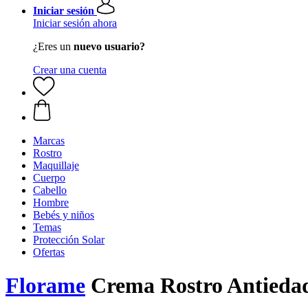
Iniciar sesión
Iniciar sesión ahora
¿Eres un
nuevo usuario?
Crear una cuenta
Marcas
Rostro
Maquillaje
Cuerpo
Cabello
Hombre
Bebés y niños
Temas
Protección Solar
Ofertas
Florame
Crema Rostro Antied