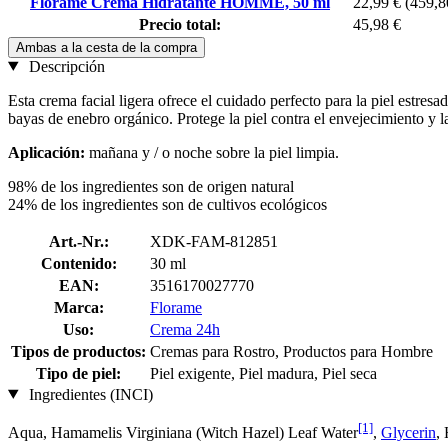
Florame Crema Hidratante HOMME, 50 ml
22,99 €
(459,80
Precio total:
45,98 €
Ambas a la cesta de la compra
Descripción
Esta crema facial ligera ofrece el cuidado perfecto para la piel estresa
bayas de enebro orgánico. Protege la piel contra el envejecimiento y la
Aplicación:
mañana y / o noche sobre la piel limpia.
98% de los ingredientes son de origen natural
24% de los ingredientes son de cultivos ecológicos
Art.-Nr.:
XDK-FAM-812851
Contenido:
30 ml
EAN:
3516170027770
Marca:
Florame
Uso:
Crema 24h
Tipos de productos:
Cremas para Rostro, Productos para Hombre
Tipo de piel:
Piel exigente, Piel madura, Piel seca
Ingredientes (INCI)
[1]
Aqua, Hamamelis Virginiana (Witch Hazel) Leaf Water
,
Glycerin
,