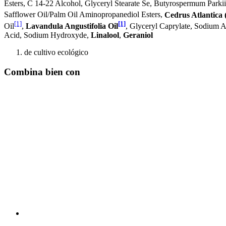
Esters, C 14-22 Alcohol, Glyceryl Stearate Se, Butyrospermum Parkii
Safflower Oil/Palm Oil Aminopropanediol Esters,
Cedrus Atlantica
[1]
[1]
Oil
,
Lavandula Angustifolia Oil
, Glyceryl Caprylate, Sodium A
Acid, Sodium Hydroxyde,
Linalool
,
Geraniol
de cultivo ecológico
Combina bien con