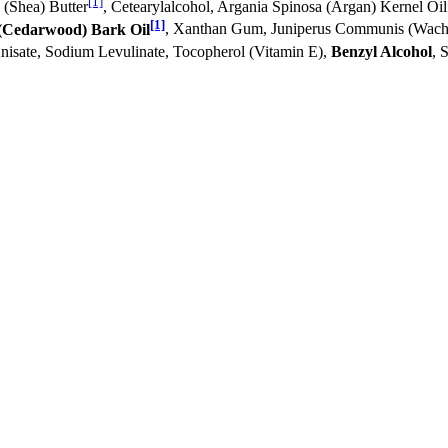
[1]
 (Shea) Butter
, Cetearylalcohol, Argania Spinosa (Argan) Kernel Oil
[1]
 (Cedarwood) Bark Oil
, Xanthan Gum, Juniperus Communis (Wacho
nisate, Sodium Levulinate, Tocopherol (Vitamin E),
Benzyl Alcohol
, 