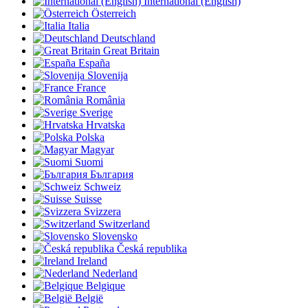
International (English)
Österreich
Italia
Deutschland
Great Britain
España
Slovenija
France
România
Sverige
Hrvatska
Polska
Magyar
Suomi
България
Schweiz
Suisse
Svizzera
Switzerland
Slovensko
Česká republika
Ireland
Nederland
Belgique
België