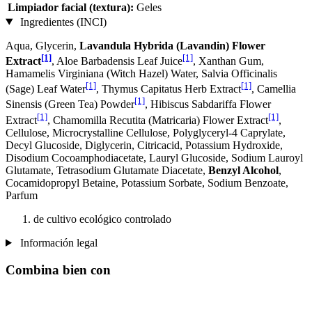
Limpiador facial (textura):
Geles
Ingredientes (INCI)
Aqua, Glycerin,
Lavandula Hybrida (Lavandin) Flower
[1]
[1]
Extract
, Aloe Barbadensis Leaf Juice
, Xanthan Gum,
Hamamelis Virginiana (Witch Hazel) Water, Salvia Officinalis
[1]
[1]
(Sage) Leaf Water
, Thymus Capitatus Herb Extract
, Camellia
[1]
Sinensis (Green Tea) Powder
, Hibiscus Sabdariffa Flower
[1]
[1]
Extract
, Chamomilla Recutita (Matricaria) Flower Extract
,
Cellulose, Microcrystalline Cellulose, Polyglyceryl-4 Caprylate,
Decyl Glucoside, Diglycerin, Citricacid, Potassium Hydroxide,
Disodium Cocoamphodiacetate, Lauryl Glucoside, Sodium Lauroyl
Glutamate, Tetrasodium Glutamate Diacetate,
Benzyl Alcohol
,
Cocamidopropyl Betaine, Potassium Sorbate, Sodium Benzoate,
Parfum
de cultivo ecológico controlado
Información legal
Combina bien con