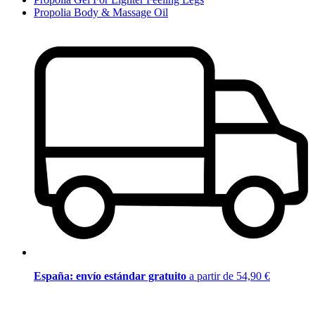
Propolia Body & Massage Oil
España: envío estándar gratuito
a partir de 54,90 €