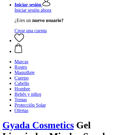
Iniciar sesión
Iniciar sesión ahora
¿Eres un
nuevo usuario?
Crear una cuenta
Marcas
Rostro
Maquillaje
Cuerpo
Cabello
Hombre
Bebés y niños
Temas
Protección Solar
Ofertas
Gyada Cosmetics
Gel