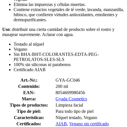
Elimina las impurezas y células muertas.
Contiene extractos vegetales de té verde, lavanda, manzanilla,
hibisco, que confieren virtudes antioxidantes, emolientes y
dermopurificantes.
Uso
: distribuir una cierta cantidad de producto sobre el rostro y
masajear suavemente. Aclarar con agua.
Testado al níquel
Vegano
Sin BHA-BHT-COLORANTES-EDTA-PEG-
PETROLATOS-SLES-SLS
100% sin siliconas ni parabenos
Certificado AIAB
Art.-Nr.:
GYA-GC046
Contenido:
200 ml
EAN:
8054609980456
Marca:
Gyada Cosmetics
Tipos de productos:
Limpieza facial
Tipo de piel:
Para todo tipo de piel
Características:
Níquel testado, Vegano
Certificados:
AIAB
,
Vegano sin certificado