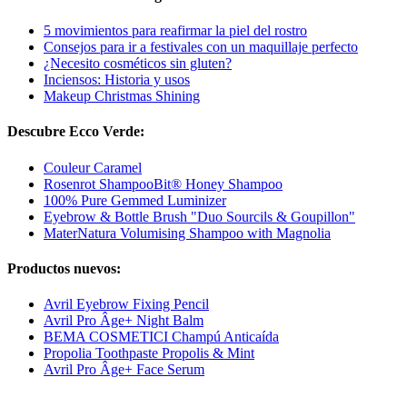
5 movimientos para reafirmar la piel del rostro
Consejos para ir a festivales con un maquillaje perfecto
¿Necesito cosméticos sin gluten?
Inciensos: Historia y usos
Makeup Christmas Shining
Descubre Ecco Verde:
Couleur Caramel
Rosenrot ShampooBit® Honey Shampoo
100% Pure Gemmed Luminizer
Eyebrow & Bottle Brush "Duo Sourcils & Goupillon"
MaterNatura Volumising Shampoo with Magnolia
Productos nuevos:
Avril Eyebrow Fixing Pencil
Avril Pro Âge+ Night Balm
BEMA COSMETICI Champú Anticaída
Propolia Toothpaste Propolis & Mint
Avril Pro Âge+ Face Serum