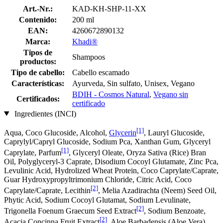
Art.-Nr.:
KAD-KH-SHP-11-XX
Contenido:
200 ml
EAN:
4260672890132
Marca:
Khadi®
Tipos de
Shampoos
productos:
Tipo de cabello:
Cabello escamado
Características:
Ayurveda, Sin sulfato, Unisex, Vegano
BDIH - Cosmos Natural
,
Vegano sin
Certificados:
certificado
Ingredientes (INCI)
[1]
Aqua, Coco Glucoside, Alcohol,
Glycerin
, Lauryl Glucoside,
Caprylyl/Capryl Glucoside, Sodium Pca, Xanthan Gum, Glyceryl
[1]
Caprylate, Parfum
, Glyceryl Oleate, Oryza Sativa (Rice) Bran
Oil, Polyglyceryl-3 Caprate, Disodium Cocoyl Glutamate, Zinc Pca,
Levulinic Acid, Hydrolized Wheat Protein, Coco Caprylate/Caprate,
Guar Hydroxypropyltrimonium Chloride, Citric Acid, Coco
[2]
Caprylate/Caprate, Lecithin
, Melia Azadirachta (Neem) Seed Oil,
Phytic Acid, Sodium Cocoyl Glutamat, Sodium Levulinate,
[2]
Trigonella Foenum Graecum Seed Extract
, Sodium Benzoate,
[2]
Acacia Concinna Fruit Extract
, Aloe Barbadensis (Aloe Vera)