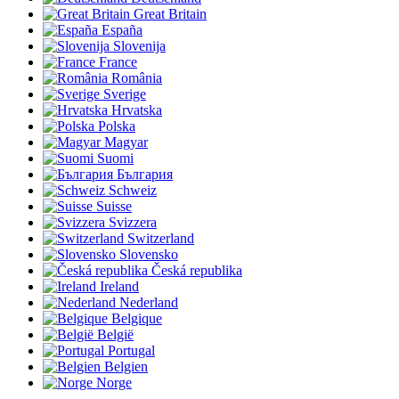
Great Britain
España
Slovenija
France
România
Sverige
Hrvatska
Polska
Magyar
Suomi
България
Schweiz
Suisse
Svizzera
Switzerland
Slovensko
Česká republika
Ireland
Nederland
Belgique
België
Portugal
Belgien
Norge