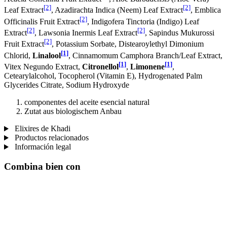
[2]
[2]
Leaf Extract
, Azadirachta Indica (Neem) Leaf Extract
, Emblica
[2]
Officinalis Fruit Extract
, Indigofera Tinctoria (Indigo) Leaf
[2]
[2]
Extract
, Lawsonia Inermis Leaf Extract
, Sapindus Mukurossi
[2]
Fruit Extract
, Potassium Sorbate, Distearoylethyl Dimonium
[1]
Chlorid,
Linalool
, Cinnamomum Camphora Branch/Leaf Extract,
[1]
[1]
Vitex Negundo Extract,
Citronellol
,
Limonene
,
Cetearylalcohol, Tocopherol (Vitamin E), Hydrogenated Palm
Glycerides Citrate, Sodium Hydroxyde
componentes del aceite esencial natural
Zutat aus biologischem Anbau
Elixires de Khadi
Productos relacionados
Información legal
Combina bien con