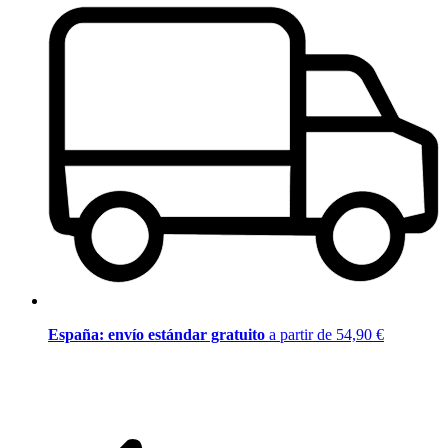
España: envío estándar gratuito
a partir de 54,90 €