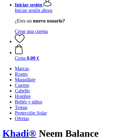
Iniciar sesión
Iniciar sesión ahora
¿Eres un
nuevo usuario?
Crear una cuenta
Cesta
0,00 €
Marcas
Rostro
Maquillaje
Cuerpo
Cabello
Hombre
Bebés y niños
Temas
Protección Solar
Ofertas
Khadi®
Neem Balance