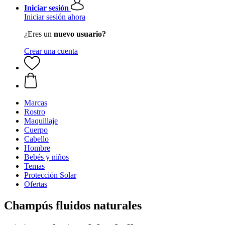
Iniciar sesión
Iniciar sesión ahora
¿Eres un
nuevo usuario?
Crear una cuenta
Marcas
Rostro
Maquillaje
Cuerpo
Cabello
Hombre
Bebés y niños
Temas
Protección Solar
Ofertas
Champús fluidos naturales