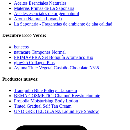
Aceites Esenciales Naturales
Materias Primas de La Saponaria
Aceites esenciales de origen natural
Aroma Natural a Lavanda
La Saponaria - Fragancias de ambiente de alta calidad
Descubre Ecco Verde:
benecos
natracare Tampones Normal
PRIMAVERA Set Botiquín Aromático Bio
glow25 Collagen Plus
Ayluna Tinte Vegetal Castaño Chocolate Nº85
Productos nuevos:
Tranquillo Blue Pottery - Jabonera
BEMA COSMETICI Champú Reestructurante
Propolia Moisturising Body Lotion
Tinted Gradual Self Tan Cream
UND GRETEL GLANZ Liquid Eye Shadow