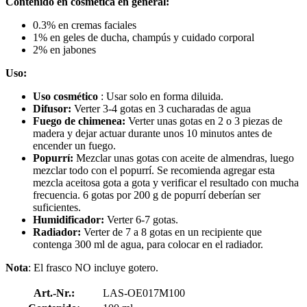
Contenido en cosmética en general:
0.3% en cremas faciales
1% en geles de ducha, champús y cuidado corporal
2% en jabones
Uso:
Uso
cosmético
: Usar solo en forma diluida.
Difusor:
Verter 3-4 gotas en 3 cucharadas de agua
Fuego de chimenea:
Verter unas gotas en 2 o 3 piezas de
madera y dejar actuar durante unos 10 minutos antes de
encender un fuego.
Popurrí:
Mezclar unas gotas con aceite de almendras, luego
mezclar todo con el popurrí. Se recomienda agregar esta
mezcla aceitosa gota a gota y verificar el resultado con mucha
frecuencia. 6 gotas por 200 g de popurrí deberían ser
suficientes.
Humidificador:
Verter 6-7 gotas.
Radiador:
Verter de 7 a 8 gotas en un recipiente que
contenga 300 ml de agua, para colocar en el radiador.
Nota
: El frasco NO incluye gotero.
Art.-Nr.:
LAS-OE017M100