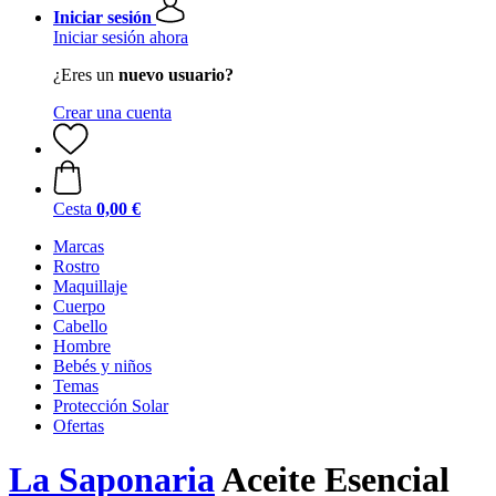
Iniciar sesión
Iniciar sesión ahora
¿Eres un
nuevo usuario?
Crear una cuenta
Cesta
0,00 €
Marcas
Rostro
Maquillaje
Cuerpo
Cabello
Hombre
Bebés y niños
Temas
Protección Solar
Ofertas
La Saponaria
Aceite Esencial