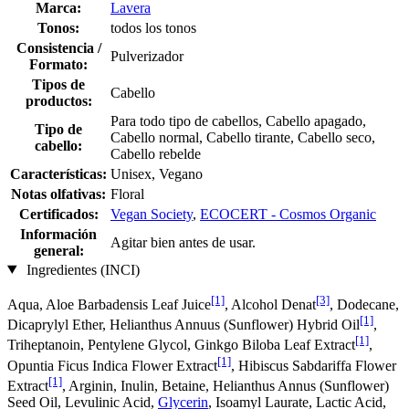
Marca:
Lavera
Tonos:
todos los tonos
Consistencia /
Pulverizador
Formato:
Tipos de
Cabello
productos:
Para todo tipo de cabellos, Cabello apagado,
Tipo de
Cabello normal, Cabello tirante, Cabello seco,
cabello:
Cabello rebelde
Características:
Unisex, Vegano
Notas olfativas:
Floral
Certificados:
Vegan Society
,
ECOCERT - Cosmos Organic
Información
Agitar bien antes de usar.
general:
Ingredientes (INCI)
[1]
[3]
Aqua, Aloe Barbadensis Leaf Juice
, Alcohol Denat
, Dodecane,
[1]
Dicaprylyl Ether, Helianthus Annuus (Sunflower) Hybrid Oil
,
[1]
Triheptanoin, Pentylene Glycol, Ginkgo Biloba Leaf Extract
,
[1]
Opuntia Ficus Indica Flower Extract
, Hibiscus Sabdariffa Flower
[1]
Extract
, Arginin, Inulin, Betaine, Helianthus Annus (Sunflower)
Seed Oil, Levulinic Acid,
Glycerin
, Isoamyl Laurate, Lactic Acid,