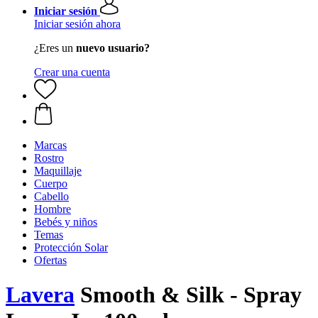
Iniciar sesión
Iniciar sesión ahora
¿Eres un
nuevo usuario?
Crear una cuenta
Marcas
Rostro
Maquillaje
Cuerpo
Cabello
Hombre
Bebés y niños
Temas
Protección Solar
Ofertas
Lavera
Smooth & Silk - Spray