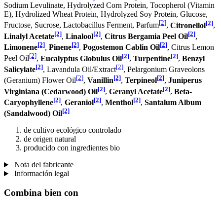
Sodium Levulinate, Hydrolyzed Corn Protein, Tocopherol (Vitamin
E), Hydrolized Wheat Protein, Hydrolyzed Soy Protein, Glucose,
[2]
[2]
Fructose, Sucrose, Lactobacillus Ferment, Parfum
,
Citronellol
,
[2]
[2]
[2]
Linalyl Acetate
,
Linalool
,
Citrus Bergamia Peel Oil
,
[2]
[2]
[2]
Limonene
,
Pinene
,
Pogostemon Cablin Oil
, Citrus Lemon
[2]
[2]
[2]
Peel Oil
,
Eucalyptus Globulus Oil
,
Turpentine
,
Benzyl
[2]
[2]
Salicylate
, Lavandula Oil/Extract
, Pelargonium Graveolons
[2]
[2]
[2]
(Geranium) Flower Oil
,
Vanillin
,
Terpineol
,
Juniperus
[2]
[2]
Virginiana (Cedarwood) Oil
,
Geranyl Acetate
,
Beta-
[2]
[2]
[2]
Caryophyllene
,
Geraniol
,
Menthol
,
Santalum Album
[2]
(Sandalwood) Oil
de cultivo ecológico controlado
de origen natural
producido con ingredientes bio
Nota del fabricante
Información legal
Combina bien con