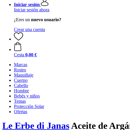
Iniciar sesión
Iniciar sesión ahora
¿Eres un
nuevo usuario?
Crear una cuenta
Cesta
0,00 €
Marcas
Rostro
Maquillaje
Cuerpo
Cabello
Hombre
Bebés y niños
Temas
Protección Solar
Ofertas
Le Erbe di Janas
Aceite de Argá