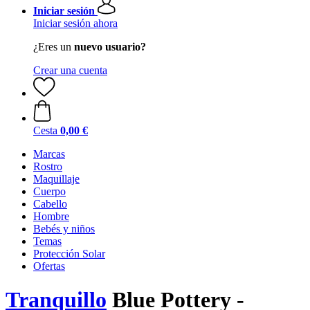
Iniciar sesión
Iniciar sesión ahora
¿Eres un
nuevo usuario?
Crear una cuenta
Cesta
0,00 €
Marcas
Rostro
Maquillaje
Cuerpo
Cabello
Hombre
Bebés y niños
Temas
Protección Solar
Ofertas
Tranquillo
Blue Pottery -