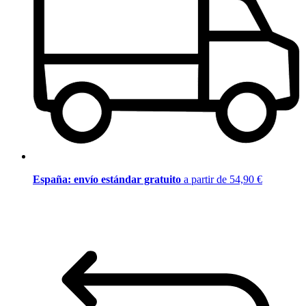
España: envío estándar gratuito
a partir de 54,90 €