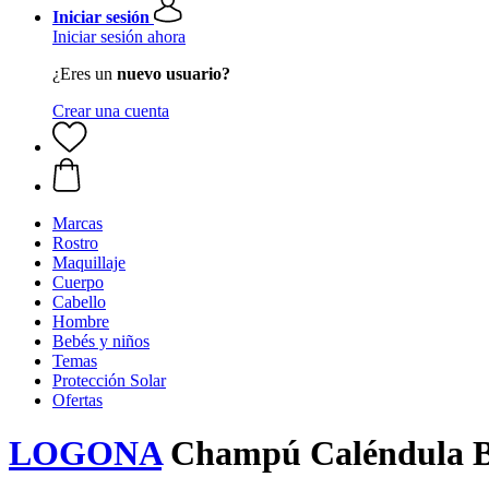
Iniciar sesión
Iniciar sesión ahora
¿Eres un
nuevo usuario?
Crear una cuenta
Marcas
Rostro
Maquillaje
Cuerpo
Cabello
Hombre
Bebés y niños
Temas
Protección Solar
Ofertas
LOGONA
Champú Caléndula 