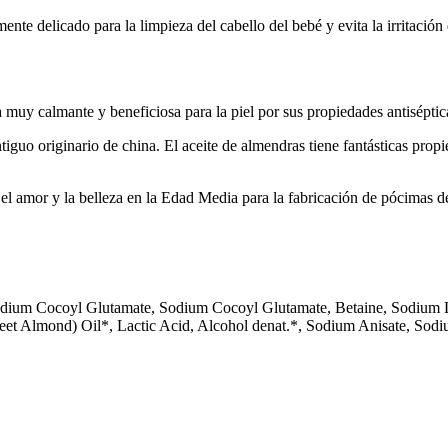
nte delicado para la limpieza del cabello del bebé y evita la irritación
ta muy calmante y beneficiosa para la piel por sus propiedades antiséptic
ntiguo originario de china. El aceite de almendras tiene fantásticas pro
 el amor y la belleza en la Edad Media para la fabricación de pócimas de
odium Cocoyl Glutamate, Sodium Cocoyl Glutamate, Betaine, Sodium Le
weet Almond) Oil*, Lactic Acid, Alcohol denat.*, Sodium Anisate, S