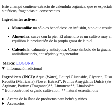
Este champú contiene extracto de caléndula orgánica, que es especialme
sintéticos, fragancias ni conservantes.
Ingredientes activos:
Manzanilla
: no sólo es beneficiosa en infusión, sino que resul
Almendra
: suave con la piel. El almendro es un cultivo muy a
equilibra la producción de la propia grasa de la piel.
Caléndula
: calmante y antiséptica. Como símbolo de la gracia,
antiinflamatorio, antiséptico y regenerador.
Marca:
LOGONA
Información adicional
Ingredients (INCI):
Aqua (Water), Lauryl Glucoside, Glycerin, Dis
Recutita (Matricaria) Flower Extract*, Prunus Amygdalus Dulcis (S
Arginate, Parfum (Fragrance)**, Limonene**, Linalool**
* from controlled organic cultivation, ** natural essential oils
Acerca de la línea de productos para bebés y niños
Accesorios