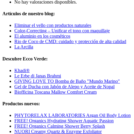
No hay valoraciones disponibles.
Artículos de nuestro blog:
Eliminar el vello con productos naturales
Color-Correcting – Unificar el tono con maquillaje
El aluminio en los cosméticos
Rio de Coco de CMD: cuidado y protección de alta calidad
La Arcilla
Descubre Ecco Verde:
Khadi®
Le Erbe di Janas Brahmi
GIVING LOVE TO Bomba de Baño "Mundo Marino"
Gel de Ducha con Jabón de Alepo y Aceite de Nopal
Biofficina Toscana Mallow Comfort Cream
Productos nuevos:
PHYTORELAX LABORATORIES Argan Oil Body Lotion
FREE! Organics Hydrating Shower Aquatic Passion
FREE! Organics Calming Shower Berry Splash
NUORI Creamy Quartz & Enzyme Exfoliator