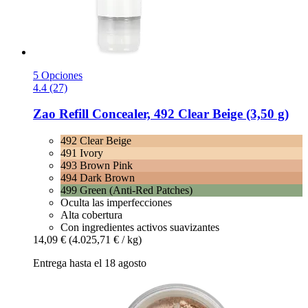
5 Opciones
4.4 (27)
Zao
Refill Concealer, 492 Clear Beige (3,50 g)
492 Clear Beige
491 Ivory
493 Brown Pink
494 Dark Brown
499 Green (Anti-Red Patches)
Oculta las imperfecciones
Alta cobertura
Con ingredientes activos suavizantes
14,09 €
(4.025,71 € / kg)
Entrega hasta el 18 agosto