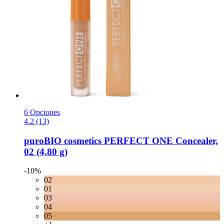
6 Opciones
4.2 (13)
puroBIO cosmetics
PERFECT ONE Concealer,
02 (4,80 g)
-10%
02
01
03
04
05