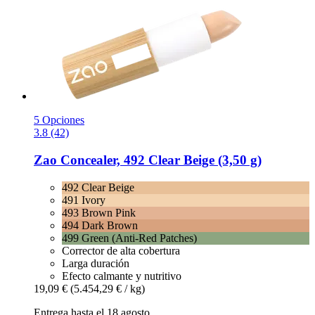
5 Opciones
3.8 (42)
Zao
Concealer, 492 Clear Beige (3,50 g)
492 Clear Beige
491 Ivory
493 Brown Pink
494 Dark Brown
499 Green (Anti-Red Patches)
Corrector de alta cobertura
Larga duración
Efecto calmante y nutritivo
19,09 €
(5.454,29 € / kg)
Entrega hasta el 18 agosto