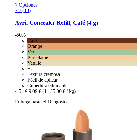
7 Opciones
3.7 (19)
Avril
Concealer Refill, Café (4 g)
-50%
Café
Orange
Vert
Porcelaine
Vanille
+2
Textura cremosa
Fácil de aplicar
Cobertura edificable
4,54 €
9,09 €
(1.135,00 € / kg)
Entrega hasta el 18 agosto