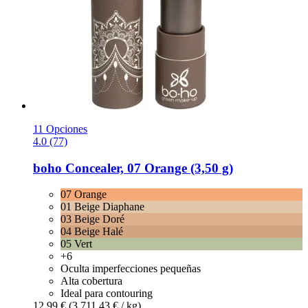
11 Opciones
4.0 (77)
boho
Concealer, 07 Orange (3,50 g)
07 Orange
01 Beige Diaphane
03 Beige Doré
04 Beige Halé
05 Vert
+6
Oculta imperfecciones pequeñas
Alta cobertura
Ideal para contouring
12,99 €
(3.711,43 € / kg)