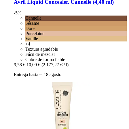
Avril
Liquid Concealer, Cannelle (4,40 ml)
-5%
Cannelle
Sésame
Doré
Porcelaine
Vanille
+4
Textura agradable
Fácil de mezclar
Cubre de forma fiable
9,58 €
10,09 €
(2.177,27 € / l)
Entrega hasta el 18 agosto