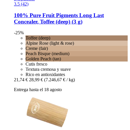
3.5 (42)
100% Pure
Fruit Pigments Long Last
Concealer, Toffee (deep) (3 g)
-25%
Toffee (deep)
Alpine Rose (light & rose)
Creme (fair)
Peach Bisque (medium)
Golden Peach (tan)
Cutis fresco
Textura cremosa y suave
Rico en antioxidantes
21,74 €
28,99 €
(7.246,67 € / kg)
Entrega hasta el 18 agosto