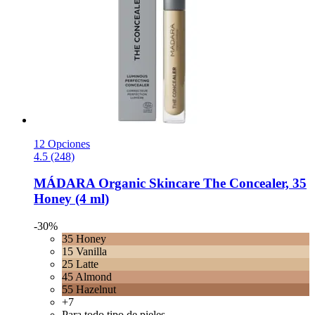
12 Opciones
4.5 (248)
MÁDARA Organic Skincare
The Concealer, 35
Honey (4 ml)
-30%
35 Honey
15 Vanilla
25 Latte
45 Almond
55 Hazelnut
+7
Para todo tipo de pieles