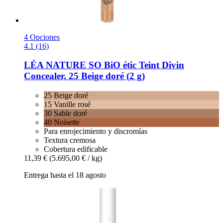
4 Opciones
4.1 (16)
LÉA NATURE SO BiO étic
Teint Divin
Concealer, 25 Beige doré (2 g)
25 Beige doré
15 Vanille rosé
30 Sable doré
40 Noisette
Para enrojecimiento y discromías
Textura cremosa
Cobertura edificable
11,39 €
(5.695,00 € / kg)
Entrega hasta el 18 agosto