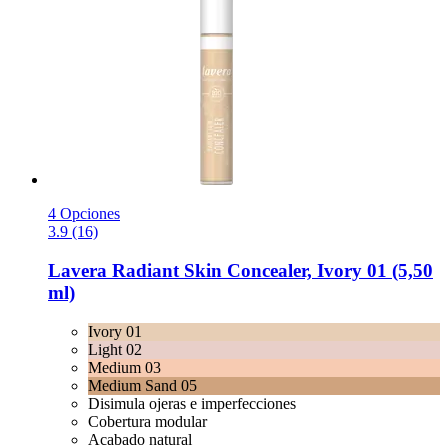
4 Opciones
3.9 (16)
Lavera
Radiant Skin Concealer, Ivory 01 (5,50
ml)
Ivory 01
Light 02
Medium 03
Medium Sand 05
Disimula ojeras e imperfecciones
Cobertura modular
Acabado natural