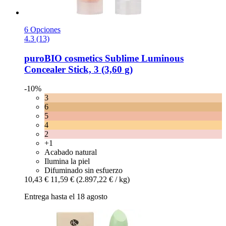
6 Opciones
4.3 (13)
puroBIO cosmetics
Sublime Luminous
Concealer Stick, 3 (3,60 g)
-10%
3
6
5
4
2
+1
Acabado natural
Ilumina la piel
Difuminado sin esfuerzo
10,43 €
11,59 €
(2.897,22 € / kg)
Entrega hasta el 18 agosto