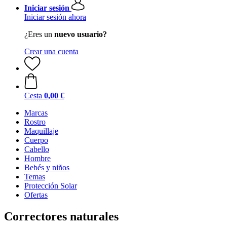
Iniciar sesión
Iniciar sesión ahora
¿Eres un
nuevo usuario?
Crear una cuenta
Cesta
0,00 €
Marcas
Rostro
Maquillaje
Cuerpo
Cabello
Hombre
Bebés y niños
Temas
Protección Solar
Ofertas
Correctores naturales