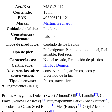
Art.-Nr.:
MAG-21112
Contenido:
15 ml
EAN:
4032061211121
Marca:
Martina Gebhardt
Cuidado de labios:
Incoloro
Consistencia /
bálsamo
Formato:
Tipos de productos:
Cuidado de los Labios
Piel exigente, Para todo tipo de piel, Piel
Tipo de piel:
sensible, Piel seca
Características:
Níquel testado, Reducción de plástico
Certificados:
IHTK
,
Demeter
Advertencias sobre
conservar en lugar fresco, seco y
conservación:
protegido de la luz
Tipo de envase:
frasco, travel size
Ingredientes (INCI)
[1]
[2]
Prunus Amygdalus Dulcis (Sweet Almond) Oil
, Lanolin
, Cera
[1]
[2]
Flava (Yellow Beeswax)
, Butyrospermum Parkii (Shea) Butter
,
[1]
[1]
Theobroma Cacao Seed Butter
, Mel (Honey)
, Cetyl Alcohol,
[1]