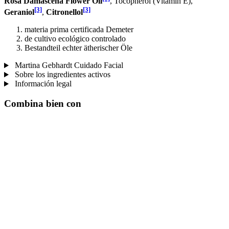
Rosa Damascena Flower Oil
, Tocopherol (Vitamin E),
[3]
[3]
Geraniol
,
Citronellol
materia prima certificada Demeter
de cultivo ecológico controlado
Bestandteil echter ätherischer Öle
Martina Gebhardt Cuidado Facial
Sobre los ingredientes activos
Información legal
Combina bien con