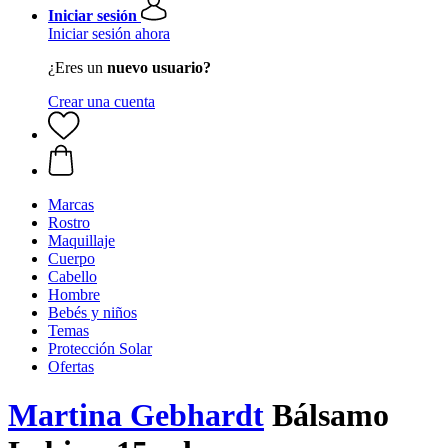
Iniciar sesión
Iniciar sesión ahora
¿Eres un
nuevo usuario?
Crear una cuenta
Marcas
Rostro
Maquillaje
Cuerpo
Cabello
Hombre
Bebés y niños
Temas
Protección Solar
Ofertas
Martina Gebhardt
Bálsamo