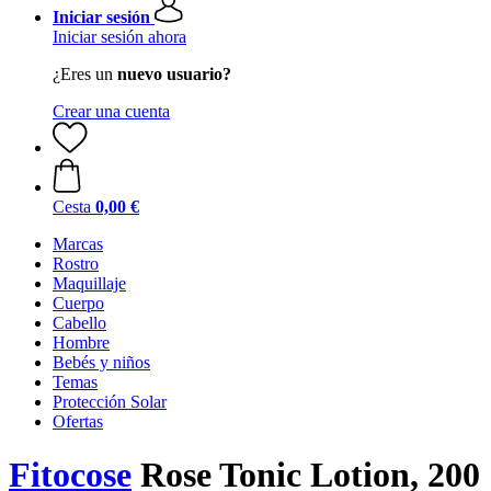
Iniciar sesión
Iniciar sesión ahora
¿Eres un
nuevo usuario?
Crear una cuenta
Cesta
0,00 €
Marcas
Rostro
Maquillaje
Cuerpo
Cabello
Hombre
Bebés y niños
Temas
Protección Solar
Ofertas
Fitocose
Rose Tonic Lotion, 200