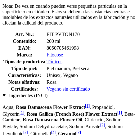
Nota: De vez en cuando pueden verse pequeñas partículas en la
superficie o en el tónico. Estos se deben a las sustancias neutras e
insolubles de los extractos naturales utilizados en la fabricación y no
afectan la calidad del producto.
Art.-Nr.:
FIT-PVTON170
Contenido:
200 ml
EAN:
8050705461998
Marca:
Fitocose
Tipos de productos:
Tónicos
Tipo de piel:
Piel madura, Piel seca
Características:
Unisex, Vegano
Notas olfativas:
Rosa
Certificados:
Vegano sin certificado
Ingredientes (INCI)
[1]
Aqua,
Rosa Damascena Flower Extract
, Propandiol,
[1]
[1]
Glycerin
,
Rosa Gallica (French Rose) Flower Extract
, Beta-
Carotene,
Rosa Damascena Flower Oil
, Citricacid, Sodium
[2]
Phytate, Sodium Dehydroacetate, Sodium Anisate
, Sodium
[2]
[2]
[2]
Levulinate
, Citronellal
,
Geraniol