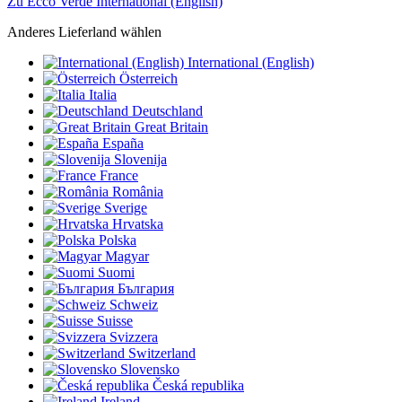
Zu Ecco Verde International (English)
Anderes Lieferland wählen
International (English)
Österreich
Italia
Deutschland
Great Britain
España
Slovenija
France
România
Sverige
Hrvatska
Polska
Magyar
Suomi
България
Schweiz
Suisse
Svizzera
Switzerland
Slovensko
Česká republika
Ireland